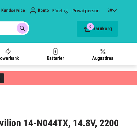
Företag
|
Privatperson
Kundservice
Konto
SV
0
Varukorg
owerbank
Batterier
Augustirea
%
Pavilion 14-N044TX, 14.8V, 2200