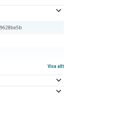
69628be5b
Visa allt
,32 mm