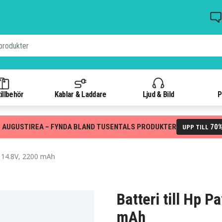
illbehör
Kablar & Laddare
Ljud & Bild
P
 AUGUSTIREA – FYNDA BLAND TUSENTALS PRODUKTER
70
UPP TILL
 14.8V, 2200 mAh
Batteri till Hp 
mAh