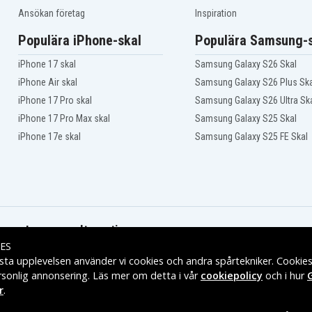
Hp Pavilion 15-N078ED
Ansökan företag
Inspiration
Hp Pavilion 15-N090SG
Hp Pavilion 15-N201SK
Populära iPhone-skal
Populära Samsung-s
Hp Pavilion 15-N203NX
Hp Pavilion 15-N205EJ
iPhone 17 skal
Samsung Galaxy S26 Skal
Hp Pavilion 15-N207SF
Hp Pavilion 15-N209SO
iPhone Air skal
Samsung Galaxy S26 Plus Ska
Hp Pavilion 15-N211AU
iPhone 17 Pro skal
Samsung Galaxy S26 Ultra Sk
TouchSmart
Hp Pavilion 15-N213CA
iPhone 17 Pro Max skal
Samsung Galaxy S25 Skal
Hp Pavilion 15-N215SR
iPhone 17e skal
Samsung Galaxy S25 FE Skal
Hp Pavilion 15-N218SX
Hp Pavilion 15-N221EE
Hp Pavilion 15-N224TX
Hp Pavilion 15-N228ER
Hp Pavilion 15-N231SL
Hp Pavilion 15-N235EE
Hp Pavilion 15-N238NF
Leveransalternativ
Hp Pavilion 15-N243SO
ES
Hp Pavilion 15-N247NF
sta upplevelsen använder vi cookies och andra spårtekniker. Cookie
Hp Pavilion 15-N250SP
rsonlig annonsering. Läs mer om detta i vår
cookiepolicy
och i hur
Hp Pavilion 15-N253SV
Hp Pavilion 15-N259SE
r
.
Hp Pavilion 15-N263EO