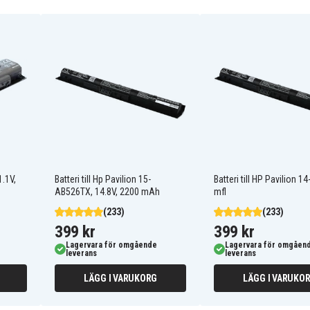
728248-221
728248-541
728249-541
740715-001
751906-141
776622-001
888182064801
888793E+11
HSTNN-DB5M
HSTNN-IB6R
HSTNN-UB5M
HSTNN-YB5M
1.1V,
Batteri till Hp Pavilion 15-
Batteri till HP Pavilion 
LA04
AB526TX, 14.8V, 2200 mAh
mfl
LA04DF
(233)
(233)
OA04
TPN-Q131
399 kr
399 kr
Lagervara för omgående
Lagervara för omgåen
leverans
leverans
t
HP Pavilion Touchsmart
14 B109WM
LÄGG I VARUKORG
LÄGG I VARUKO
t
HP Pavilion Touchsmart
14-B173TU