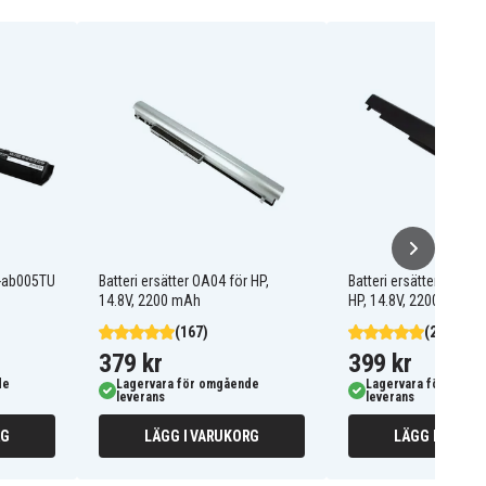
14-ab005TU
Batteri ersätter OA04 för HP,
Batteri ersätter HSTNN
14.8V, 2200 mAh
HP, 14.8V, 2200 mAh
(167)
(247)
379 kr
399 kr
de
Lagervara för omgående
Lagervara för omgå
leverans
leverans
RG
LÄGG I VARUKORG
LÄGG I VARUK