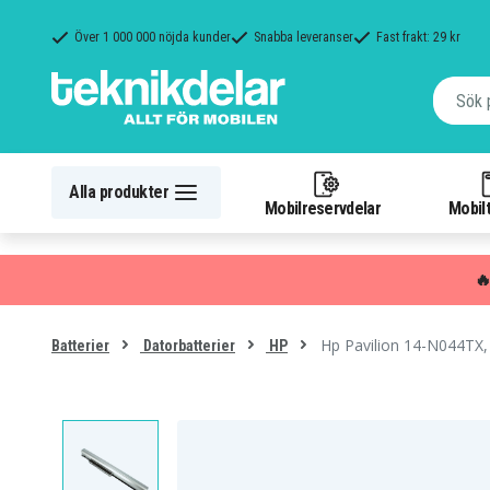
Över 1 000 000 nöjda kunder
Snabba leveranser
Fast frakt: 29 kr
Alla produkter
Mobilreservdelar
Mobilt

Hp Pavilion 14-N044TX,
Batterier
Datorbatterier
HP