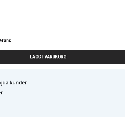
erans
LÄGG I VARUKORG
öjda kunder
er