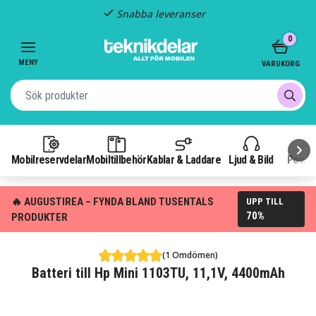
Snabba leveranser
Item
0
2
of
MENY
VARUKORG
3
Mobilreservdelar
Mobiltillbehör
Kablar & Laddare
Ljud & Bild
Power
🔥 AUGUSTIREA – FYNDA BLAND TUSENTALS
UPP TILL
70%
PRODUKTER
(1 Omdömen)
Batteri till Hp Mini 1103TU, 11,1V, 4400mAh