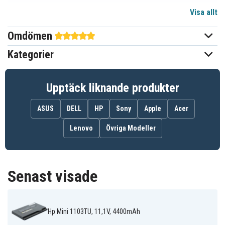
Visa allt
11,1 V
Spänning
Omdömen
Li-ion
Batterityp
Kategorier
HP-Compaq
Passar varumärke
Ja
Överladdningsskydd
Upptäck liknande produkter
142.22 x 90.82 x 30.59 mm
Mått
ASUS
DELL
HP
Sony
Apple
Acer
4400 mAh
Kapacitet
Lenovo
Övriga Modeller
Batteriet ersätter:
493529-371
504610-001
504610-002
Senast visade
FZ441AA
FZ441AA#UUF
HA03
HSTNN-OB80
HSTNN-XB80
NBP3C08
STL-CHA-ATL
Hp Mini 1103TU, 11,1V, 4400mAh