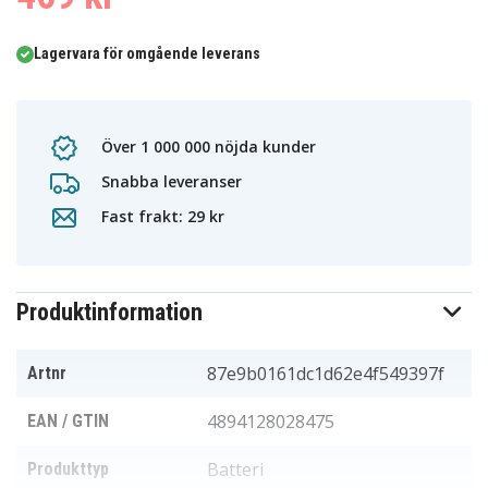
Lagervara för omgående leverans
Över 1 000 000 nöjda kunder
Snabba leveranser
Fast frakt: 29 kr
Produktinformation
87e9b0161dc1d62e4f549397f
Artnr
4894128028475
EAN / GTIN
Batteri
Produkttyp