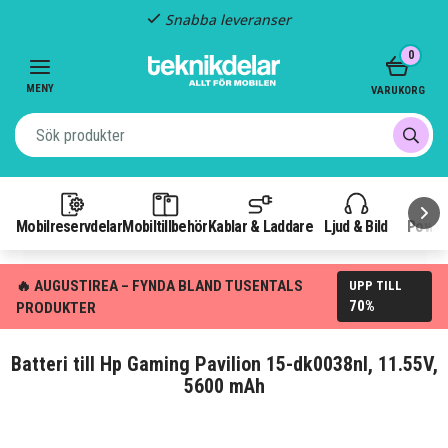
Snabba leveranser
Item
0
2
of
MENY
VARUKORG
3
Mobilreservdelar
Mobiltillbehör
Kablar & Laddare
Ljud & Bild
Power
🔥 AUGUSTIREA – FYNDA BLAND TUSENTALS
UPP TILL
70%
PRODUKTER
Batteri till Hp Gaming Pavilion 15-dk0038nl, 11.55V,
5600 mAh