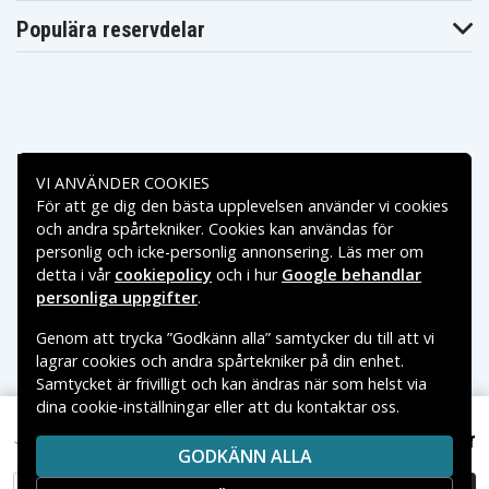
Populära reservdelar
Betalningsalternativ
VI ANVÄNDER COOKIES
För att ge dig den bästa upplevelsen använder vi cookies
Leveransalternativ
och andra spårtekniker. Cookies kan användas för
personlig och icke-personlig annonsering. Läs mer om
detta i vår
cookiepolicy
och i hur
Google behandlar
personliga uppgifter
.
Genom att trycka ”Godkänn alla” samtycker du till att vi
lagrar cookies och andra spårtekniker på din enhet.
Samtycket är frivilligt och kan ändras när som helst via
dina cookie-inställningar eller att du kontaktar oss.
Copyright © 2026, Spares Nordic AB
VARUMÄRKEN SOM NÄMNS PÅ SIDAN TILLHÖR RESPEKTIVE
769 kr
Hp Gaming Pavilion 15-dk0038nl, 11.55V, 5600 mAh
GODKÄNN ALLA
VARUMÄRKES ÄGARE.