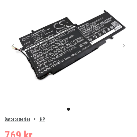
Item
1
item
of
0
Datorbatterier
HP
1
769 kr