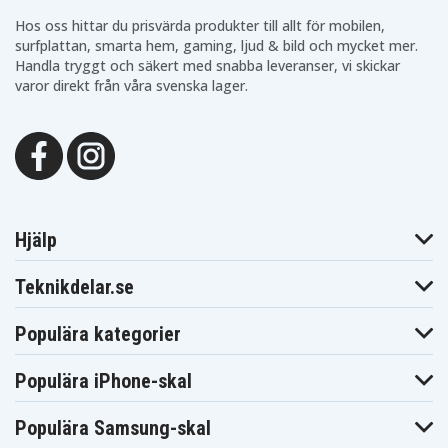
Convertible
Hp Spectre X360
Hp Spectre X360
Hp Spectre X360
Hos oss hittar du prisvärda produkter till allt för mobilen,
15-AP000NX
15-AP001NF
15-AP001NX
surfplattan, smarta hem, gaming, ljud & bild och mycket mer.
Hp Spectre X360
Hp Spectre X360
Hp Spectre X360
Handla tryggt och säkert med snabba leveranser, vi skickar
15-AP002NF
15-ap012na
15-ap063nr
varor direkt från våra svenska lager.
Hp Spectre x360
Hp Spectre x360
Hp Spectre x360
15-AP000NF
15-ap002ng
15-ap003nf
Hp Spectre x360
Hp Spectre x360
Hp Spectre x360
15-ap003ng
15-ap004na
15-ap004nf
Hp Spectre x360
Hp Spectre x360
Hp Spectre x360
15-ap004ng
15-ap005na
15-ap005nf
Hp Spectre x360
Hp Spectre x360
Hp Spectre x360
15-ap006ng
15-ap007na
15-ap007nd
Hp Spectre x360
Hp Spectre x360
Hp Spectre x360
15-ap010na
15-ap011dx
15-ap012dx
Hjälp
Hp Spectre x360
Hp Spectre x360
Hp Spectre x360
15-ap070nz
15-ap090nz
15t-ap000
Teknikdelar.se
Hp Spectre x360
Hp TPN-Q168
15t-ap000 CTO
Populära kategorier
Populära iPhone-skal
Populära Samsung-skal