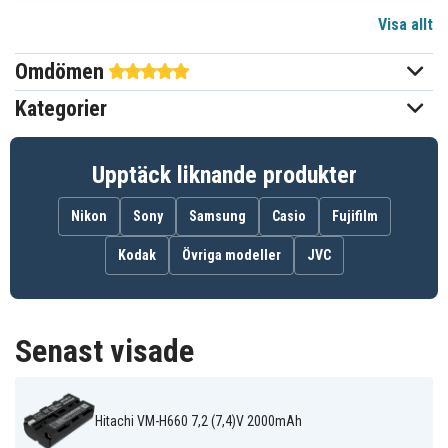
Visa allt
7,2 (7,4) V
Spänning
Omdömen
Li-ion
Batterityp
Kategorier
Sony
Passar varumärke
Ja
Överladdningsskydd
Upptäck liknande produkter
Går att använda i
Ja
Nikon
Sony
Samsung
Casio
Fujifilm
originalladdaren
Kodak
Övriga modeller
JVC
70.80 x 38.50 x 21.00 mm
Mått
2000 mAh
Kapacitet
Senast visade
Batteriet ersätter:
8 CP052605-0 1
CA54200-0506
CP098635-01
Hitachi VM-H660 7,2 (7,4)V 2000mAh
FMP-BP12
NP-F330
NP-F530
NP-F550
NP-F570