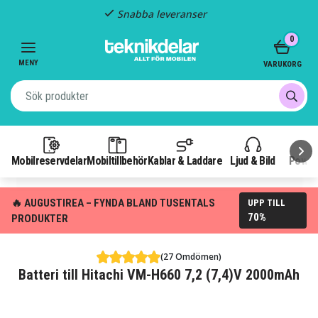
Snabba leveranser
Item
0
2
of
MENY
VARUKORG
3
Mobilreservdelar
Mobiltillbehör
Kablar & Laddare
Ljud & Bild
Power
🔥 AUGUSTIREA – FYNDA BLAND TUSENTALS
UPP TILL
70%
PRODUKTER
(27 Omdömen)
Batteri till Hitachi VM-H660 7,2 (7,4)V 2000mAh