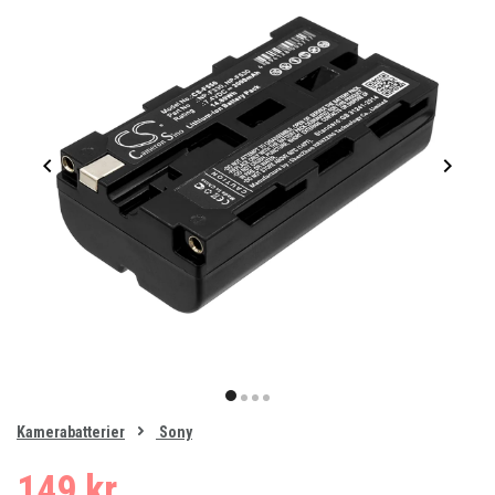
Item
1
item
item
item
item
of
0
Kamerabatterier
Sony
1
2
3
4
149 kr