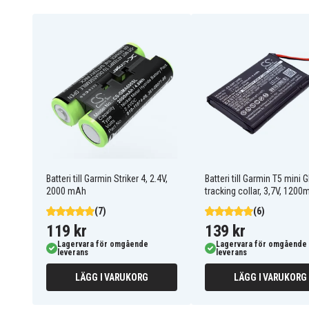
010-11874-00
361-00071-00
Batteriet är kompatibelt med följande modeller:
Garmin Astro 320
Garmin 010-01550-00
handheld
Garmin GPSMAP 639
Garmin GPSMAP 63SC
Garmin GPSMAP 669
Garmin GPSMAP 66S
Garmin Oregon 600t
Garmin Oregon 650
Garmin PSMAP 64
Garmin PSMAP 64ST
Garmin Striker 4
Garmin Striker 4
Fishfinder
Batteri till Garmin Striker 4, 2.4V,
Batteri till Garmin T5 mini 
2000 mAh
tracking collar, 3,7V, 120
(7)
(6)
119 kr
139 kr
Lagervara för omgående
Lagervara för omgående
leverans
leverans
LÄGG I VARUKORG
LÄGG I VARUKORG