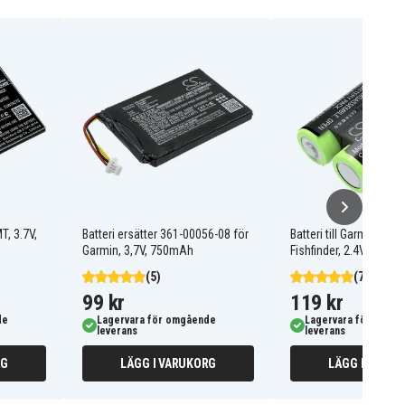
T, 3.7V,
Batteri ersätter 361-00056-08 för
Batteri till Garmin Strik
Garmin, 3,7V, 750mAh
Fishfinder, 2.4V, 2000
(5)
(7)
99 kr
119 kr
de
Lagervara för omgående
Lagervara för omgå
leverans
leverans
RG
LÄGG I VARUKORG
LÄGG I VARUK