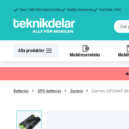
Över 1 000 000 nöjda kunder
Snabba leveranser
Fast frakt: 29 kr
Alla produkter
Mobilreservdelar
Mobilt

Garmin GPSMAP 669
Batterier
GPS-batterier
Garmin