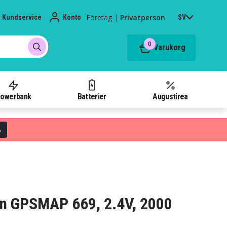
Företag
|
Privatperson
Kundservice
Konto
SV
0
Varukorg
owerbank
Batterier
Augustirea
%
min GPSMAP 669, 2.4V, 2000