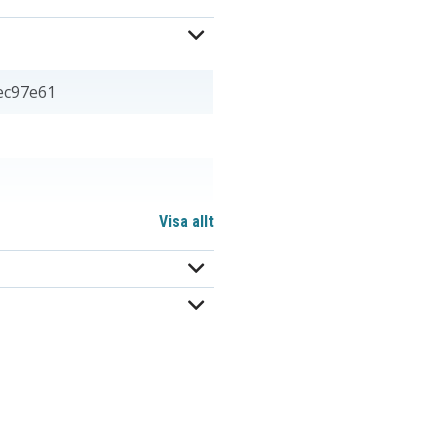
ec97e61
Visa allt
0 mm