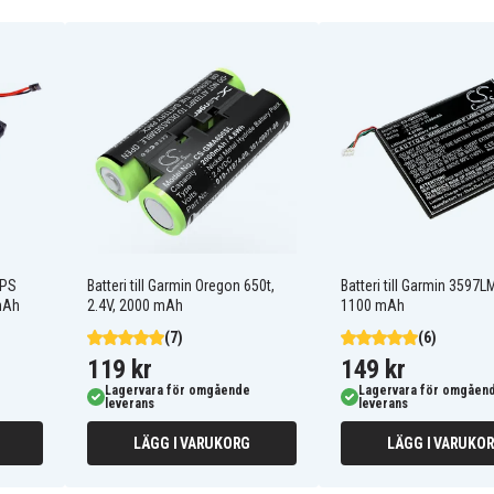
Garmin Astro 430
handheld
Garmin GPSMAP 63csx
Garmin Oregon 600
Garmin Oregon 650t
Garmin PSMAP 64X
GPS
Batteri till Garmin Oregon 650t,
Batteri till Garmin 3597LM
0mAh
2.4V, 2000 mAh
1100 mAh
(7)
(6)
119 kr
149 kr
Lagervara för omgående
Lagervara för omgåen
leverans
leverans
LÄGG I VARUKORG
LÄGG I VARUKO