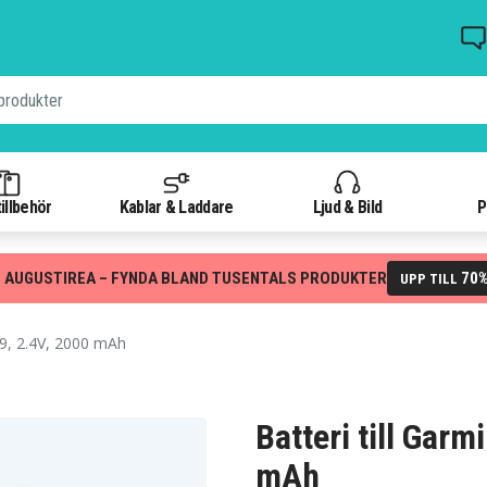
illbehör
Kablar & Laddare
Ljud & Bild
P
 AUGUSTIREA – FYNDA BLAND TUSENTALS PRODUKTER
70
UPP TILL
, 2.4V, 2000 mAh
Batteri till Gar
mAh