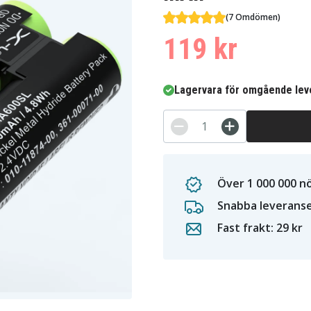
(7 Omdömen)
119 kr
Lagervara för omgående lev
Över 1 000 000 n
Snabba leverans
Fast frakt: 29 kr