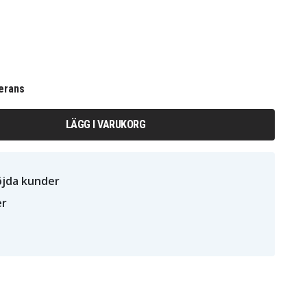
erans
LÄGG I VARUKORG
öjda kunder
er