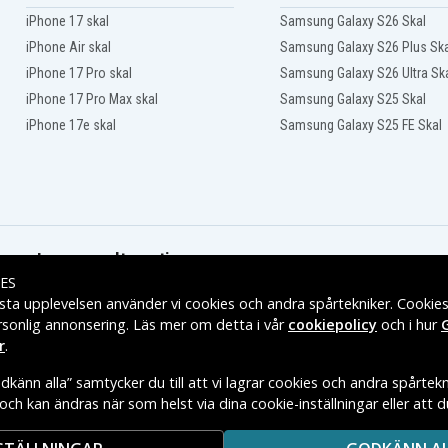
iPhone 17 skal
Samsung Galaxy S26 Skal
iPhone Air skal
Samsung Galaxy S26 Plus Ska
iPhone 17 Pro skal
Samsung Galaxy S26 Ultra Sk
iPhone 17 Pro Max skal
Samsung Galaxy S25 Skal
iPhone 17e skal
Samsung Galaxy S25 FE Skal
Leveransalternativ
ES
sta upplevelsen använder vi cookies och andra spårtekniker. Cookie
rsonlig annonsering. Läs mer om detta i vår
cookiepolicy
och i hur
r
.
känn alla” samtycker du till att vi lagrar cookies och andra spårtekn
t och kan ändras när som helst via dina cookie-inställningar eller att 
E VARUMÄRKES ÄGARE.