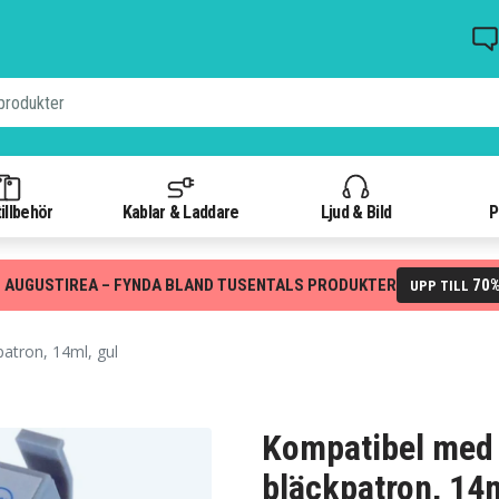
illbehör
Kablar & Laddare
Ljud & Bild
P
 AUGUSTIREA – FYNDA BLAND TUSENTALS PRODUKTER
70
UPP TILL
atron, 14ml, gul
Kompatibel med
bläckpatron, 14m