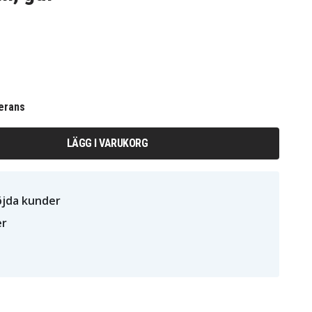
erans
LÄGG I VARUKORG
öjda kunder
er