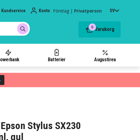
Företag
|
Privatperson
Kundservice
Konto
SV
0
Varukorg
owerbank
Batterier
Augustirea
%
 Epson Stylus SX230
l, gul