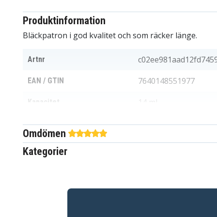
Produktinformation
Bläckpatron i god kvalitet och som räcker länge.
c02ee981aad12fd745
Artnr
7640148551977
EAN / GTIN
14 ml
Kapacitet
Bläckpatroner
Produkttyp
Omdömen
Peach
Passar varumärke
Kategorier
Gul
Färg
Är kompatibelt med bland annat följande:
Epson Stylus Office
Epson Stylus Office BX