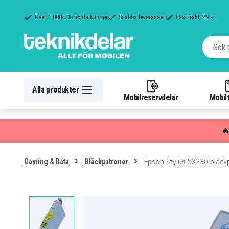
Över 1 000 000 nöjda kunder
Snabba leveranser
Fast frakt: 29 kr
Alla produkter
Mobilreservdelar
Mobilt

Epson Stylus SX230 bläckp
Gaming & Data
Bläckpatroner