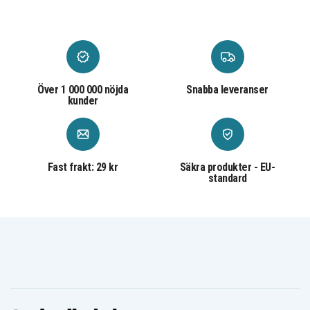
Canon PIXMA TS
Canon PIXMA TS
Canon PIXMA TS
9541 C
9550
9551 C
Canon PIXMA
Canon PIXMA
Canon PIXMA
TS6150
TS6151
TS8150
Över 1 000 000 nöjda
Snabba leveranser
kunder
Fast frakt: 29 kr
Säkra produkter - EU-
standard