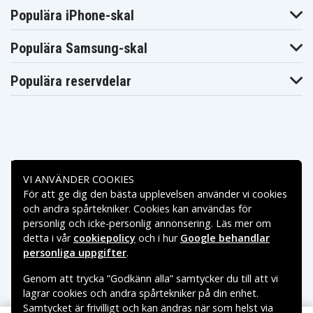
Populära iPhone-skal
Populära Samsung-skal
Populära reservdelar
Betalningsalternativ
VI ANVÄNDER COOKIES
För att ge dig den bästa upplevelsen använder vi cookies
Leveransalternativ
och andra spårtekniker. Cookies kan användas för
personlig och icke-personlig annonsering. Läs mer om
detta i vår
cookiepolicy
och i hur
Google behandlar
personliga uppgifter
.
Genom att trycka ”Godkänn alla” samtycker du till att vi
lagrar cookies och andra spårtekniker på din enhet.
Samtycket är frivilligt och kan ändras när som helst via