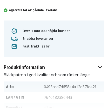
Lagervara för omgående leverans
Över 1 000 000 nöjda kunder
Snabba leveranser
Fast frakt: 29 kr
Produktinformation
Bläckpatron i god kvalitet och som räcker länge.
0495cdd7d658e4a12d37fda2f
Artnr
7640182386443
EAN / GTIN
Kapacitet