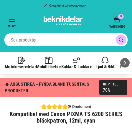
Snabba leveranser
Item
0
2
of
MENY
VARUKORG
3
Mobilreservdelar
Mobiltillbehör
Kablar & Laddare
Ljud & Bild
Power
🔥 AUGUSTIREA – FYNDA BLAND TUSENTALS
UPP TILL
70%
PRODUKTER
(9 Omdömen)
Kompatibel med Canon PIXMA TS 6200 SERIES
bläckpatron, 12ml, cyan