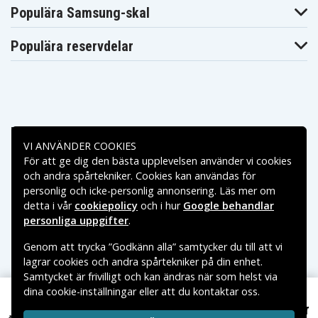
Asus Zenbook
Asus Zenbook
Asus Zenbook
Populära Samsung-skal
UX430UN-
UX430UN-
UX430UN-
GV060T
GV088T
GV109T
Asus Zenbook
Asus Zenbook
Asus Zenbook
Populära reservdelar
UX430UN-
UX430UN-
UX430UN-
GV118T
GV135T
GV171T
Asus Zenbook
Asus Zenbook
Asus Zenbook
UX430UN-
UX430UN-
UX430UN-
GV190T
GV207T
GV216T
Asus Zenbook
Asus Zenbook
Asus Zenbook
UX430UN-
UX430UN-IH74
UX430UN-PURE2
PURE6X
Betalningsalternativ
Asus Zenbook
Asus Zenbook
Asus Zenbook
VI ANVÄNDER COOKIES
UX430UQ-
UX430UQ-
UX430UQ-
GV003T
GV060R
GV066T
För att ge dig den bästa upplevelsen använder vi cookies
Leveransalternativ
Asus Zenbook
Asus Zenbook
och andra spårtekniker. Cookies kan användas för
Asus Zenbook
UX430UQ-
UX430UQ-
UX430UQ-PURE4
personlig och icke-personlig annonsering. Läs mer om
GV082T
GV157T
detta i vår
cookiepolicy
och i hur
Google behandlar
Asus p5440f
Asus ux430uar
personliga uppgifter
.
Genom att trycka ”Godkänn alla” samtycker du till att vi
lagrar cookies och andra spårtekniker på din enhet.
Samtycket är frivilligt och kan ändras när som helst via
dina cookie-inställningar eller att du kontaktar oss.
Copyright © 2026, Spares Nordic AB
549 kr
VARUMÄRKEN SOM NÄMNS PÅ SIDAN TILLHÖR RESPEKTIVE
Asus UX3400, 11.55V, 4200 mAh