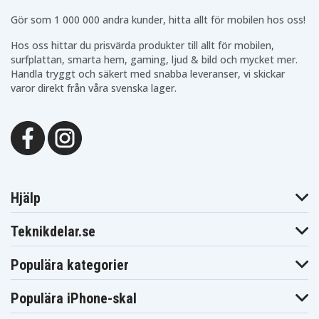
GV065T
GV102T
GV114T
Gör som 1 000 000 andra kunder, hitta allt för mobilen hos oss!
Asus Zenbook
Asus Zenbook
Asus Zenbook
UX430UA-
UX430UA-
UX430UA-
GV116T
GV126T
GV168T
Hos oss hittar du prisvärda produkter till allt för mobilen,
Asus Zenbook
Asus Zenbook
Asus Zenbook
surfplattan, smarta hem, gaming, ljud & bild och mycket mer.
UX430UA-
UX430UA-
UX430UA-
Handla tryggt och säkert med snabba leveranser, vi skickar
GV222T
GV223T
GV232T
varor direkt från våra svenska lager.
Asus Zenbook
Asus Zenbook
Asus Zenbook
UX430UA-
UX430UA-
UX430UA-
GV261T
GV264T
GV272T
Asus Zenbook
Asus Zenbook
Asus Zenbook
UX430UA-
UX430UA-
UX430UA-
GV303T
GV334T
GV341T
Asus Zenbook
Asus Zenbook
Asus Zenbook
UX430UA-
UX430UA-
UX430UA-
GV356T
GV407T
GV412T
Asus Zenbook
Asus Zenbook
Asus Zenbook
Hjälp
UX430UA-
UX430UA-
UX430UA-
GV415T
GV423T
GV502T
Asus Zenbook
Asus Zenbook
Asus Zenbook
Teknikdelar.se
UX430UA-
UX430UA-
UX430UN-
GV518T
GV535T
0071A7500U
Asus Zenbook
Asus Zenbook
Asus Zenbook
Populära kategorier
UX430UN-
UX430UN-
UX430UN-
0132B8250U
0191A8550U
GS8204T
Asus Zenbook
Asus Zenbook
Asus Zenbook
Populära iPhone-skal
UX430UN-
UX430UN-
UX430UN-
GV020T
GV027T
GV033T