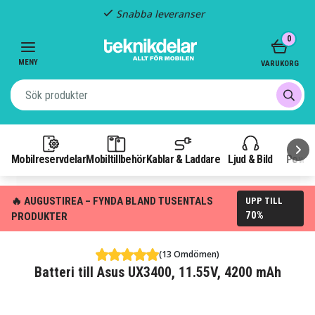
Snabba leveranser
Item
0
2
of
MENY
VARUKORG
3
Mobilreservdelar
Mobiltillbehör
Kablar & Laddare
Ljud & Bild
Power
🔥 AUGUSTIREA – FYNDA BLAND TUSENTALS
UPP TILL
70%
PRODUKTER
(13 Omdömen)
Batteri till Asus UX3400, 11.55V, 4200 mAh