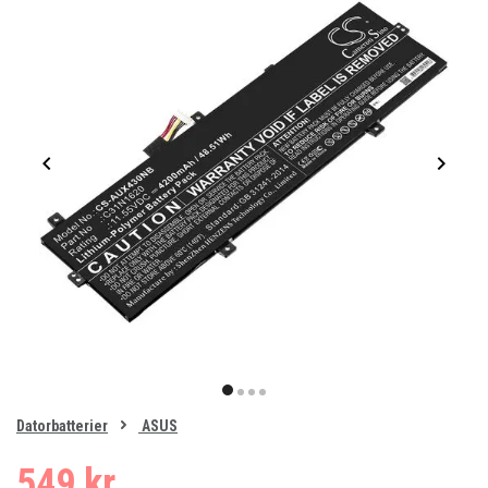
Item
1
item
item
item
item
of
0
Datorbatterier
ASUS
1
2
3
4
549 kr