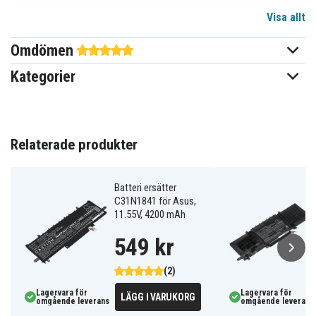
Visa allt
11,55 V
Spänning
Omdömen
Li-Polymer
Batterityp
Kategorier
Asus
Passar varumärke
Ja
Överladdningsskydd
283,00 x 91,42 x 4,85 mm
Relaterade produkter
Mått
4200 mAh
Kapacitet
Batteri ersätter
C31N1841 för Asus,
11.55V, 4200 mAh
Batteriet ersätter:
0B200-
549 kr
0B200-
0B200-02370200
02370000
02370100
0B200-
0B200-
3ICP5/70/81
(2)
02860000
02860200
B0B200-
C31N1620
C31N1620(3ICP5/70/81)
Lagervara för
Lagervara för
02370000
LÄGG I VARUKORG
omgående leverans
omgående leverans
C31POJ1
C31PoCH