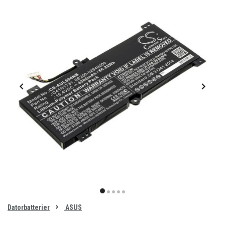
Item
1
item
item
item
item
item
of
0
Datorbatterier
ASUS
1
2
3
4
5