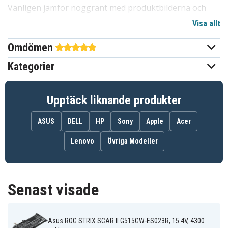
Vänligen jämför noggrant med produktbilderna och
kontrollera att
batteriets form, storlek och placering
Visa allt
av fästen
stämmer exakt med ditt befintliga batteri
innan du beställer.
Omdömen
Kategorier
1aa266a8fcbcda8fa230c44e8
Artnr
4894128155775
EAN / GTIN
Upptäck liknande produkter
Batteri
Produkttyp
ASUS
DELL
HP
Sony
Apple
Acer
15,4 V
Spänning
Lenovo
Övriga Modeller
Li-Polymer
Batterityp
Asus
Passar varumärke
Senast visade
Ja
Överladdningsskydd
Asus ROG STRIX SCAR II G515GW-ES023R, 15.4V, 4300
186,78 x 89,50 x 9,24 mm
Mått