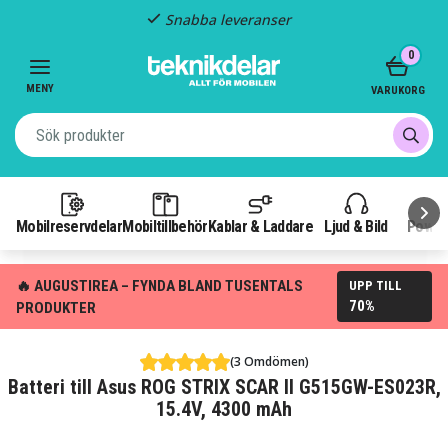
Snabba leveranser
Item
0
2
of
MENY
VARUKORG
3
Mobilreservdelar
Mobiltillbehör
Kablar & Laddare
Ljud & Bild
Power
🔥 AUGUSTIREA – FYNDA BLAND TUSENTALS
UPP TILL
70%
PRODUKTER
(3 Omdömen)
Batteri till Asus ROG STRIX SCAR II G515GW-ES023R,
15.4V, 4300 mAh