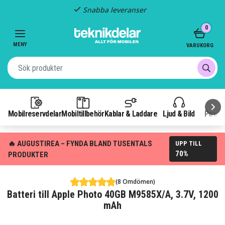
Snabba leveranser
Item
0
2
of
MENY
VARUKORG
3
Mobilreservdelar
Mobiltillbehör
Kablar & Laddare
Ljud & Bild
Power
🔥 AUGUSTIREA – FYNDA BLAND TUSENTALS
UPP TILL
70%
PRODUKTER
(8 Omdömen)
Batteri till Apple Photo 40GB M9585X/A, 3.7V, 1200
mAh