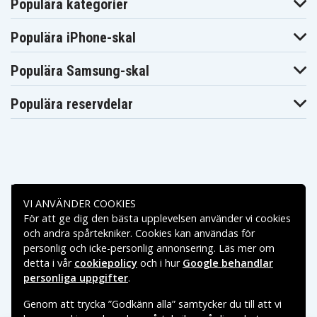
Populära kategorier
Populära iPhone-skal
Populära Samsung-skal
Populära reservdelar
Betalningsalternativ
VI ANVÄNDER COOKIES
För att ge dig den bästa upplevelsen använder vi cookies
Leveransalternativ
och andra spårtekniker. Cookies kan användas för
personlig och icke-personlig annonsering. Läs mer om
detta i vår
cookiepolicy
och i hur
Google behandlar
personliga uppgifter
.
Genom att trycka ”Godkänn alla” samtycker du till att vi