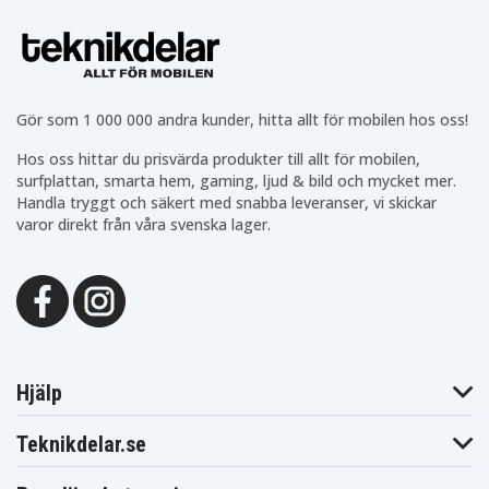
Apple Photo
Apple Photo
Apple Photo
60GB
60GB M9830
60GB M9830/A
M9586ZV/A
Apple Photo
Apple Photo
Apple Photo
60GB
60GB
60GB M9830B/A
M9830CH/A
M9830DK/A
Apple Photo
Apple Photo
Apple Photo
Gör som 1 000 000 andra kunder, hitta allt för mobilen hos oss!
60GB M9830FD/A
60GB M9830FE/A
60GB M9830J/A
Apple Photo
Apple Photo
Apple Photo
Hos oss hittar du prisvärda produkter till allt för mobilen,
60GB
60GB
60GB M9830LL/A
M9830KH/A
M9830TA/A
surfplattan, smarta hem, gaming, ljud & bild och mycket mer.
Apple Photo
Apple Photo
Apple Photo
Handla tryggt och säkert med snabba leveranser, vi skickar
60GB M9830X/A
60GB M9830Z/A
M9586* 60GB
varor direkt från våra svenska lager.
Apple Photo
Apple Photo
Apple Photo
M9586*/A 60GB
M9829* 30GB
M9829*/A 30GB
Apple Photo
Apple Photo
Apple iPOD 4th
M9830* 60GB
M9830*/A 60GB
Generatio
Apple iPOD U2
Apple iPOD
20GB Color
Photo
Display MA127
Hjälp
Teknikdelar.se