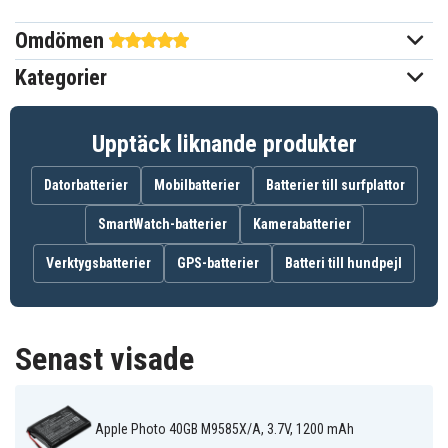
Omdömen
Apple
Passar varumärke
Kategorier
Ja
Överladdningsskydd
51,00 x 36,00 x 7,00 mm
Mått
Upptäck liknande produkter
1200 mAh
Kapacitet
Datorbatterier
Mobilbatterier
Batterier till surfplattor
SmartWatch-batterier
Kamerabatterier
Batteriet ersätter:
Verktygsbatterier
616-0183
GPS-batterier
616-0206
Batteri till hundpejl
616-0215
AW4701218074
ICP0534500
Senast visade
Batteriet är kompatibelt med följande modeller:
Apple Photo
Apple Photo
Apple Photo
30GB M9829
30GB M9829/A
30GB M9829B/A
Apple Photo
Apple Photo
Apple Photo
30GB
Apple Photo 40GB M9585X/A, 3.7V, 1200 mAh
30GB
30GB M9829FD/A
M9829CH/A
M9829DK/A