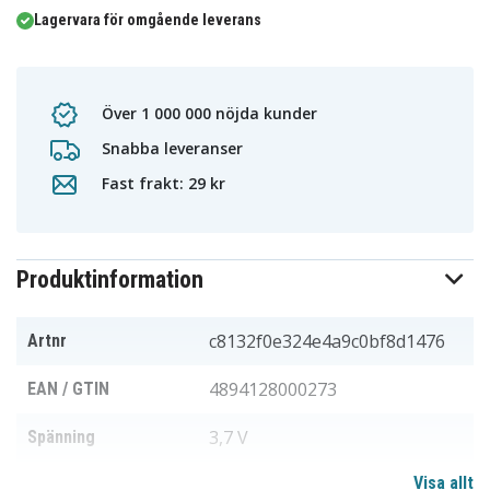
Lagervara för omgående leverans
Över 1 000 000 nöjda kunder
Snabba leveranser
Fast frakt: 29 kr
Produktinformation
c8132f0e324e4a9c0bf8d1476
Artnr
4894128000273
EAN / GTIN
3,7 V
Spänning
Visa allt
Li-ion
Batterityp