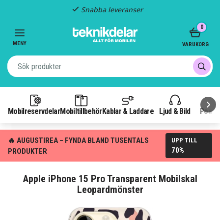
Snabba leveranser
Item
0
2
of
MENY
VARUKORG
3
Mobilreservdelar
Mobiltillbehör
Kablar & Laddare
Ljud & Bild
Power
🔥 AUGUSTIREA – FYNDA BLAND TUSENTALS
UPP TILL
70%
PRODUKTER
Apple iPhone 15 Pro Transparent Mobilskal
Leopardmönster