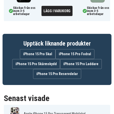
-Mobilskyddet är noggrant designat för att omge och
skydda din enhet från repor och slitage, samtidigt som
Skickas från oss
Skickas från oss
LÄGG I VARUKORG
inom 3-5
inom 3-5
det ger fullständigt skydd runt alla kanter, knappar och
arbetsdagar
arbetsdagar
hörn.
-Leopardmönster-skalet har en sofistikerad
färgkombination som ger en känsla av lyx och elegans.
-Full funktionalitet med trådlös laddning, samtidigt som
Upptäck liknande produkter
det ger lätt tillgång till alla nödvändiga portar.
-Sitter perfekt på din iPhone 15 Pro, lätt att sätta på
iPhone 15 Pro Skal
iPhone 15 Pro Fodral
och ger snabb tillgång till alla funktioner och knappar.
iPhone 15 Pro Skärmskydd
iPhone 15 Pro Laddare
AI15P-PRINT.154.03-TEKNIK0064
Artnr
iPhone 15 Pro Reservdelar
Skal
Produkttyp
Trådlös laddning
Funktioner
Senast visade
Flerfärgad
Färg
Apple iPhone 15 Pro Transparent Mobilskal