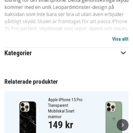
lösning för din smartphone. Detta genomskinliga skydd
kommer med en unik Leopardmönster-design på
baksidan som inte bara ser bra ut utan även erbjuder
pålitligt skydd. Skalet är framtaget för att passa iPhone
15 Pro perfekt, skyddande mot repor, damm och smuts.
Visa allt
Vår design är fri från skarpa kanter och enkel att
montera eller avlägsna från din mobil, utan risk för
Kategorier
repor eller andra skador. Det är en av de mest populära
skalvalen på marknaden av en anledning. Hög kvalitet
till ett överkomligt pris, detta skal står sig starkt i
konkurrensen. Ett utmärkt val för att skydda telefoner
Relaterade produkter
inom familjen, bland barn och vänner. Särskilt anpassat
för iPhone 15 Pro.
Apple iPhone 15 Pro
Transparent
Detaljer om produkten:
Mobilskal Svart
marmor
-Speciellt utformat för iPhone 15 Pro, kompatibelt med
149 kr
trådlös laddning.