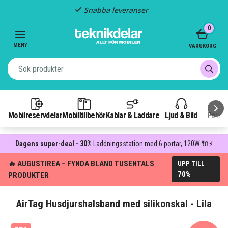
Snabba leveranser
Item
0
2
of
MENY
VARUKORG
3
Mobilreservdelar
Mobiltillbehör
Kablar & Laddare
Ljud & Bild
Power
Dagens super-deal - 30%
Laddningsstation med 6 portar, 120W 🔌⚡
🔥 AUGUSTIREA – FYNDA BLAND TUSENTALS
UPP TILL
70%
PRODUKTER
AirTag Husdjurshalsband med silikonskal - Lila