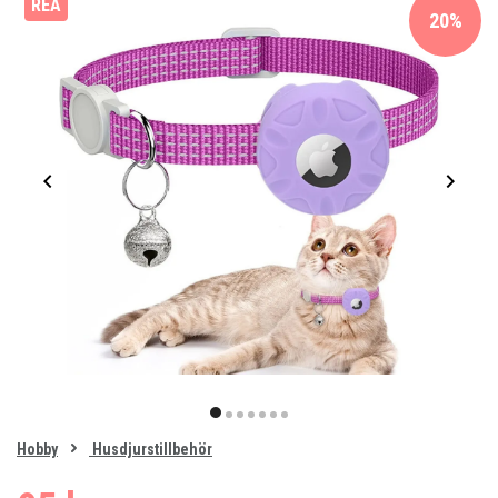
REA
20%
Item
1
item
item
item
item
item
item
item
of
0
Hobby
Husdjurstillbehör
1
2
3
4
5
6
7