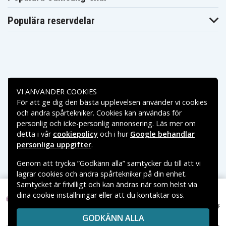
Populära reservdelar
Betalningsalternativ
VI ANVÄNDER COOKIES
För att ge dig den bästa upplevelsen använder vi cookies
Leveransalternativ
och andra spårtekniker. Cookies kan användas för
personlig och icke-personlig annonsering. Läs mer om
detta i vår
cookiepolicy
och i hur
Google behandlar
personliga uppgifter
.
Genom att trycka ”Godkänn alla” samtycker du till att vi
lagrar cookies och andra spårtekniker på din enhet.
Samtycket är frivilligt och kan ändras när som helst via
dina cookie-inställningar eller att du kontaktar oss.
Copyright © 2026, Spares Nordic AB
95 kr
AirTag Husdjurshalsband med silikonskal - Lila
119 kr
VARUMÄRKEN SOM NÄMNS PÅ SIDAN TILLHÖR RESPEKTIVE
GODKÄNN ALLA
VARUMÄRKES ÄGARE.