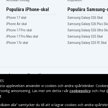
Ansökan företag
Inspiration
Populära iPhone-skal
Populära Samsung-s
iPhone 17 skal
Samsung Galaxy S26 Skal
iPhone Air skal
Samsung Galaxy S26 Plus Ska
iPhone 17 Pro skal
Samsung Galaxy S26 Ultra Sk
iPhone 17 Pro Max skal
Samsung Galaxy S25 Skal
iPhone 17e skal
Samsung Galaxy S25 FE Skal
Leveransalternativ
ES
sta upplevelsen använder vi cookies och andra spårtekniker. Cookie
rsonlig annonsering. Läs mer om detta i vår
cookiepolicy
och i hur
r
.
känn alla” samtycker du till att vi lagrar cookies och andra spårtekn