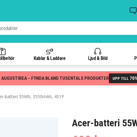
illbehör
Kablar & Laddare
Ljud & Bild
P
 AUGUSTIREA – FYNDA BLAND TUSENTALS PRODUKTER
70
UPP TILL
er-batteri 55Wh, 3550mAh, 4S1P
Acer-batteri 5