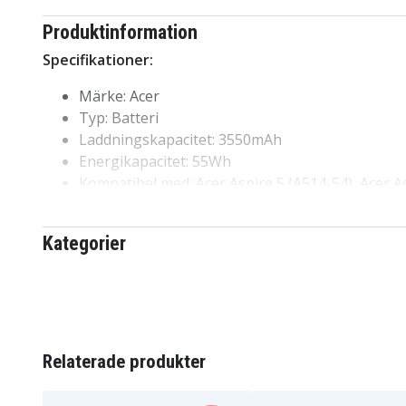
Produktinformation
Specifikationer:
Märke: Acer
Typ: Batteri
Laddningskapacitet: 3550mAh
Energikapacitet: 55Wh
Kompatibel med: Acer Aspire 5 (A514-54), Acer As
TravelMate P2 (P214-53G), Acer Swift 3 (SF314-42
Acer Aspire 5 (A514-55), Acer Aspire 5 (A515-45G)
Kategorier
Acer Aspire 3 (A315-59G), Acer Aspire 3 (A315-44
KT.00405.010
Artnr
8721428021089
EAN / GTIN
Relaterade produkter
Batteri
Produkttyp