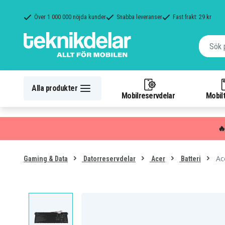
Över 1 000 000 nöjda kunder
Snabba leveranser
Fast frakt: 29 kr
Alla produkter
Mobilreservdelar
Mobilt

Ac
Gaming & Data
Datorreservdelar
Acer
Batteri