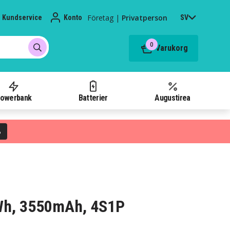
Företag
|
Privatperson
Kundservice
Konto
SV
0
Varukorg
owerbank
Batterier
Augustirea
%
5Wh, 3550mAh, 4S1P