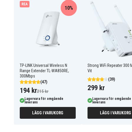
Acer
Märke
REA
10%
TP-LINK Universal Wireless N
Strong WiFi Repeater 300 M
Range Extender TL-WA850RE,
Vit
300Mbps
(39)
(47)
299 kr
194 kr
215 kr
Lagervara för omgående
Lagervara för omgående
leverans
leverans
LÄGG I VARUKORG
LÄGG I VARUKORG