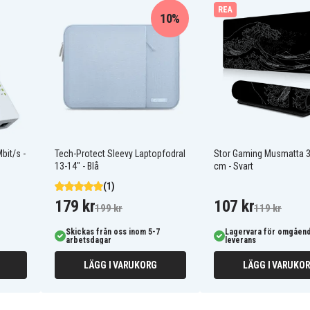
REA
10%
bit/s -
Tech-Protect Sleevy Laptopfodral
Stor Gaming Musmatta 3
13-14" - Blå
cm - Svart
(1)
179 kr
107 kr
199 kr
119 kr
Skickas från oss inom 5-7
Lagervara för omgåen
arbetsdagar
leverans
LÄGG I VARUKORG
LÄGG I VARUKO