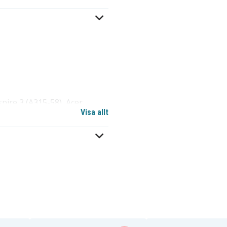
pire 3 (A315-58), Acer
Visa allt
), Acer Aspire 7 (A715-51G) ,
, Acer Aspire 3 (A315-59),
P)