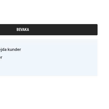
BEVAKA
öjda kunder
er