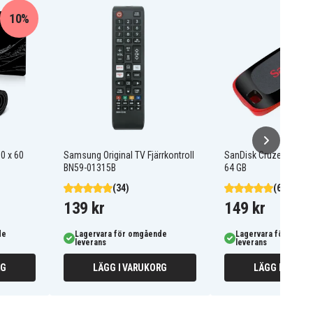
10%
0 x 60
Samsung Original TV Fjärrkontroll
SanDisk Cruzer Blade
BN59-01315B
64 GB
(34)
(66)
139 kr
149 kr
de
Lagervara för omgående
Lagervara för omgå
leverans
leverans
RG
LÄGG I VARUKORG
LÄGG I VARUK