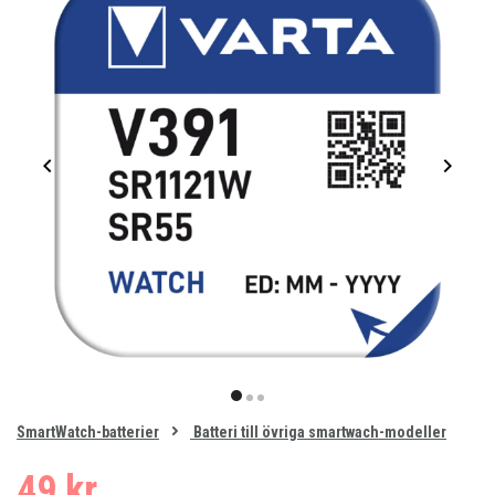
Item
1
item
item
item
of
0
SmartWatch-batterier
Batteri till övriga smartwach-modeller
1
2
3
49 kr