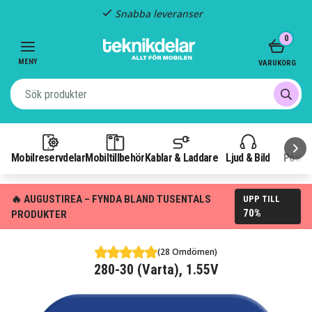
Snabba leveranser
Item
0
2
of
MENY
VARUKORG
3
Mobilreservdelar
Mobiltillbehör
Kablar & Laddare
Ljud & Bild
Power
🔥 AUGUSTIREA – FYNDA BLAND TUSENTALS
UPP TILL
70%
PRODUKTER
(28 Omdömen)
280-30 (Varta), 1.55V