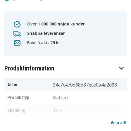
Över 1 000 000 nöjda kunder
Snabba leveranser
Fast frakt: 29 kr
Produktinformation
34c7c470d68d87ece0a4a2d98
Artnr
Batteri
Produkttyp
18 V
Spänning
Visa allt
Li-ion
Batterityp