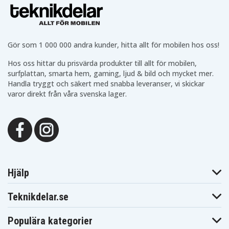
BDF343446RFJ
BDF343RHEX
BDF343RHEX4
Makita
Makita
Makita BDF440
BDF343RHEX5
BDF343RHJ
Makita
Makita BDF440SFE
Makita BDF441
BDF440Z
Gör som 1 000 000 andra kunder, hitta allt för mobilen hos oss!
Makita
Makita BDF441RFE
Makita BDF441Z
BDF441SFE
Makita
Makita
Hos oss hittar du prisvärda produkter till allt för mobilen,
Makita BDF442
BDF442RFE
BDF444RFE
surfplattan, smarta hem, gaming, ljud & bild och mycket mer.
Makita
Makita BDF444Z
Makita BDF446Z
Handla tryggt och säkert med snabba leveranser, vi skickar
BDF446RFE
varor direkt från våra svenska lager.
Makita
Makita BDF448
Makita BDF450
BDF448RFE
Makita
Makita BDF451
Makita BDF451Z
BDF451RFE
Makita
Makita
Makita BDF452
BDF452RFE
BDF452RHE
Makita
Makita
Makita BDF452SHE
BDF452Z
BDF453RHE
Makita
Makita BDF453SHE
Makita BDF454F
BDF453Z
Hjälp
Makita
Makita
Makita BDF454RFE
BDF454Z
BDF456RFE
Teknikdelar.se
Makita
Makita BDF456Z
Makita BFL201RZ
BDF458
Makita
Makita BFL301RZ
Makita BFR440
Populära kategorier
BFL402RZ