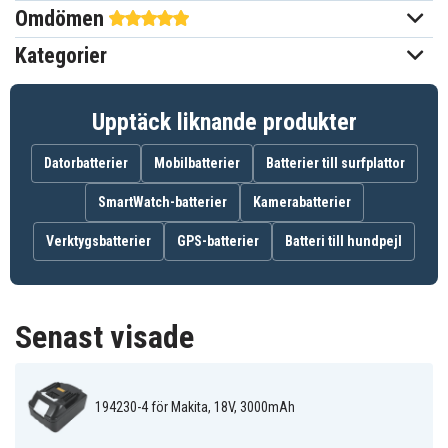
Omdömen
Makita
Passar varumärke
Kategorier
114,80 x 74,55 x 65,20 mm
Mått
3000 mAh
Kapacitet
Upptäck liknande produkter
Datorbatterier
Mobilbatterier
Batterier till surfplattor
Batteriet ersätter:
194065-3
194066-1
194204-5
SmartWatch-batterier
Kamerabatterier
194205-3
194230-4
194309-1
197265-04
197265-4
197422-4
Verktygsbatterier
GPS-batterier
Batteri till hundpejl
BL1415
BL1430
BL1815
BL1820
BL1830
BL1830B
BL1835
BL1840
BL1840B
BL1845
BL1850
BL1850B
Senast visade
BL1860
BL1860B
BL1890
BL1890B
DC18RC
JT6226
LGG1230
LGG1430
LXT400
MAK1430Li
MET1821
XRU02Z
194230-4 för Makita, 18V, 3000mAh