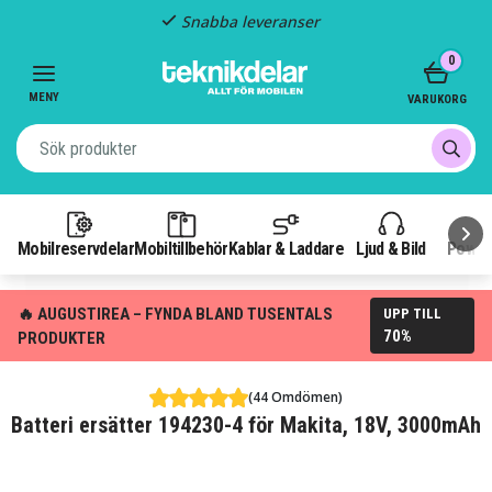
Fast frakt: 29 kr
Item
0
3
of
MENY
VARUKORG
3
Mobilreservdelar
Mobiltillbehör
Kablar & Laddare
Ljud & Bild
Power
🔥 AUGUSTIREA – FYNDA BLAND TUSENTALS
UPP TILL
70%
PRODUKTER
(44 Omdömen)
Batteri ersätter 194230-4 för Makita, 18V, 3000mAh