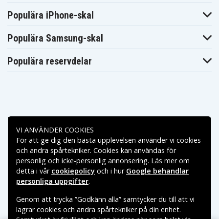
Makita
Makita BFR440RFE
Makita BFR540
BFR440SFE
Populära iPhone-skal
Makita
Makita BFR540RFE
Makita BFR550
BFR540Z
Makita
Makita
Populära Samsung-skal
Makita BFR550F
BFR550L
BFR550RFE
Makita
Makita BFR550Z
Makita BFR750
BFR550ZX
Populära reservdelar
Makita
Makita
Makita BFR750F
BFR750L
BFR750RFE
Makita
Makita
Makita BFR750Z
BFS440
BFS440RFE
Makita
Makita BFS441RFE
Makita BFS450
BFS441Z
Makita
Makita BFS450F
Makita BFS450Z
Betalningsalternativ
BFS450RFE
VI ANVÄNDER COOKIES
Makita
Makita BFS451RFE
Makita BFT041RZ
BFS451Z
För att ge dig den bästa upplevelsen använder vi cookies
Leveransalternativ
Makita
Makita
Makita BFT082RZ
och andra spårtekniker. Cookies kan användas för
BFT124RZ
BGA402RFE
personlig och icke-personlig annonsering. Läs mer om
Makita
Makita BGA402Z
Makita BGA450Z
BGA450RFE
detta i vår
cookiepolicy
och i hur
Google behandlar
Makita
Makita
personliga uppgifter
.
Makita BGA452
BGA452F
BGA452RFE
Makita
Makita
Makita BGA452Z
Genom att trycka ”Godkänn alla” samtycker du till att vi
BGD800
BGD800RFE
lagrar cookies och andra spårtekniker på din enhet.
Makita
Makita
Makita BGD800Z
BGD801
BGD801RFE