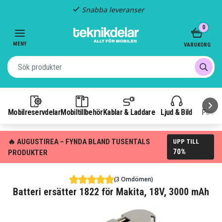
Snabba leveranser
Item
0
2
of
MENY
VARUKORG
3
Mobilreservdelar
Mobiltillbehör
Kablar & Laddare
Ljud & Bild
Power
🔥 AUGUSTIREA – FYNDA BLAND TUSENTALS
UPP TILL
70%
PRODUKTER
(3 Omdömen)
Batteri ersätter 1822 för Makita, 18V, 3000 mAh