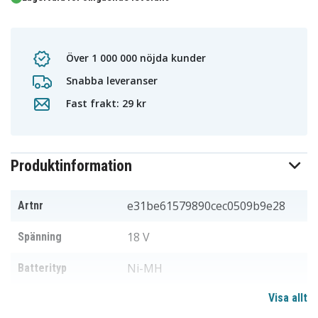
Över 1 000 000 nöjda kunder
Snabba leveranser
Fast frakt: 29 kr
Produktinformation
e31be61579890cec0509b9e28
Artnr
18 V
Spänning
Ni-MH
Batterityp
Visa allt
Makita
Passar varumärke