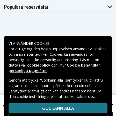
Populära reservdelar
Betalningsalternativ
VI ANVÄNDER COOKIES
För att ge dig den bästa upplevelsen använder vi cookies
Leveransalternativ
och andra spårtekniker. Cookies kan användas för
personlig och icke-personlig annonsering. Läs mer om
detta i vår
cookiepolicy
och i hur
Google behandlar
personliga uppgifter
.
Genom att trycka ”Godkänn alla” samtycker du till att vi
lagrar cookies och andra spårtekniker på din enhet.
Samtycket är frivilligt och kan ändras när som helst via
dina cookie-inställningar eller att du kontaktar oss.
Copyright © 2026, Spares Nordic AB
VARUMÄRKEN SOM NÄMNS PÅ SIDAN TILLHÖR RESPEKTIVE
629 kr
121001150 för Lenovo, 11.1V, 6600 mAh
GODKÄNN ALLA
VARUMÄRKES ÄGARE.