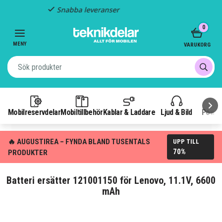
Fast frakt: 29 kr
Item
0
3
of
MENY
VARUKORG
3
Mobilreservdelar
Mobiltillbehör
Kablar & Laddare
Ljud & Bild
Power
🔥 AUGUSTIREA – FYNDA BLAND TUSENTALS
UPP TILL
70%
PRODUKTER
Batteri ersätter 121001150 för Lenovo, 11.1V, 6600
mAh