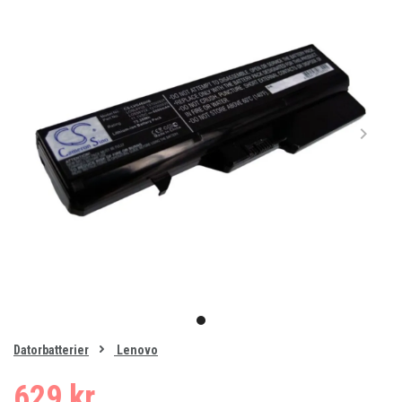
Item
1
item
of
0
Datorbatterier
Lenovo
1
629 kr