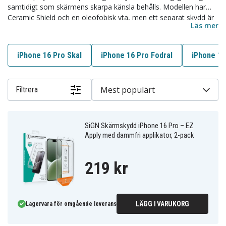
samtidigt som skärmens skarpa känsla behålls. Modellen har
Ceramic Shield och en oleofobisk yta, men ett separat skydd är
Läs mer
enklare att byta när fickor, nycklar eller bordsskivor lämnar
märken. I vårt sortiment finns härdat glas, privacy-skärmskydd,
nano-skydd, EZ Apply-lösningar och linsskydd från SiGN, Spigen,
iPhone 16 Pro Skal
iPhone 16 Pro Fodral
iPhone 16
Weilis, Copter, IMAK, Tech-Protect och ESR. Välj rätt
skärmskydd till iPhone 16 Pro här, eller läs vidare längst ner för
hjälp att jämföra alternativen.
Mest populärt
Filtrera
SiGN Skärmskydd iPhone 16 Pro – EZ
Apply med dammfri applikator, 2-pack
219 kr
LÄGG I VARUKORG
Lagervara för omgående leverans