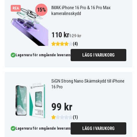
IMAK iPhone 16 Pro & 16 Pro Max
REA
15%
kameralinsskydd
110 kr
129 kr
(4)
LÄGG I VARUKORG
Lagervara för omgående leverans
SiGN Strong Nano Skärmskydd till iPhone
16 Pro
99 kr
(1)
LÄGG I VARUKORG
Lagervara för omgående leverans