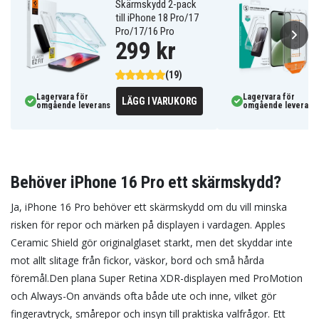
Skärmskydd 2-pack
till iPhone 18 Pro/17
Pro/17/16 Pro
299 kr
(19)
Lagervara för
Lagervara för
LÄGG I VARUKORG
omgående leverans
omgående leverans
Behöver iPhone 16 Pro ett skärmskydd?
Ja, iPhone 16 Pro behöver ett skärmskydd om du vill minska
risken för repor och märken på displayen i vardagen. Apples
Ceramic Shield gör originalglaset starkt, men det skyddar inte
mot allt slitage från fickor, väskor, bord och små hårda
föremål.
Den plana Super Retina XDR-displayen med ProMotion
och Always-On används ofta både ute och inne, vilket gör
fingeravtryck, smårepor och insyn till praktiska valfrågor. Ett