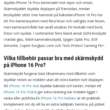
skydda iPhone 16 Pros kameradel mot repor och smuts.
Skärmskyddet skyddar displayen på framsidan, medan
linsskyddet sitter över kameran på baksidan.
iPhone 16 Pro har
ett Pro-kamerasystem med flera linser och safirglas över linsen,
men kameraområdet kan ändå utsättas för kontakt med bord,
fickor och nycklar. I sortimentet finns bland annat SiGN linsskydd
i härdat glas, IMAK kameralinsskydd, Spigen Optik Pro, ESR
Armorite, Copter Exoglass Lens och Tech-Protect Camring Fit+.
Vilka tillbehör passar bra med skärmskydd
på iPhone 16 Pro?
Skärmskydd fungerar bäst tillsammans med tillbehör som
skyddar resten av mobilen utan att störa kanten runt displayen.
Ett
iPhone 16 Pro skal
skyddar baksida och kanter, medan ett
iPhone 16 Pro fodral
ger extra täckning när mobilen ligger i
väska eller jackficka.
En
iPhone 16 Pro laddare
är ett praktiskt
komplement om du vill ha en extra laddplats hemma, på jobbet