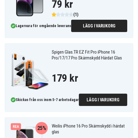
79 kr
(1)
LÄGG I VARUKORG
Lagervara för omgående leverans
Spigen Glas.TR EZ Fit Pro iPhone 16
Pro/17/17 Pro Skärmskydd Härdat Glas
179 kr
LÄGG I VARUKORG
Skickas från oss inom 5-7 arbetsdagar
Weilis iPhone 16 Pro Skärmskydd i härdat
REA
25%
glas