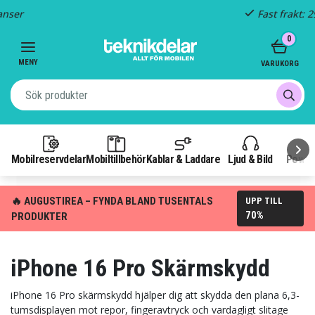
Fast frakt: 29 kr
Item
0
3
of
MENY
VARUKORG
3
Mobilreservdelar
Mobiltillbehör
Kablar & Laddare
Ljud & Bild
Power
🔥 AUGUSTIREA – FYNDA BLAND TUSENTALS
UPP TILL
70%
PRODUKTER
iPhone 16 Pro Skärmskydd
iPhone 16 Pro skärmskydd hjälper dig att skydda den plana 6,3-
tumsdisplayen mot repor, fingeravtryck och vardagligt slitage