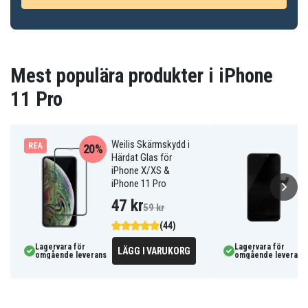
Mest populära produkter i iPhone
11 Pro
Weilis Skärmskydd i
REA
20%
Härdat Glas för
iPhone X/XS &
iPhone 11 Pro
47 kr
59 kr
(44)
Lagervara för
Lagervara för
LÄGG I VARUKORG
omgående leverans
omgående leverans