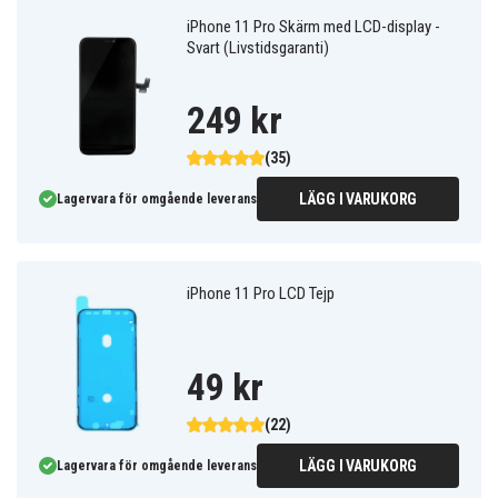
kan du köpa ett kraftfullt
iPhone 11 Pro batteri
till riktigt bra pris.
iPhone 11 Pro Skärm med LCD-display -
Svart (Livstidsgaranti)
249 kr
(35)
LÄGG I VARUKORG
Lagervara för omgående leverans
iPhone 11 Pro LCD Tejp
49 kr
(22)
LÄGG I VARUKORG
Lagervara för omgående leverans