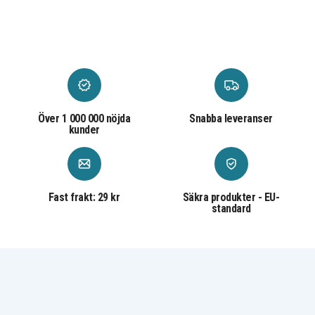
Över 1 000 000 nöjda
Snabba leveranser
kunder
Fast frakt: 29 kr
Säkra produkter - EU-
standard