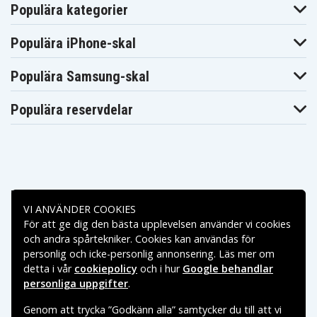
Populära kategorier
Populära iPhone-skal
Populära Samsung-skal
Populära reservdelar
Betalningsalternativ
VI ANVÄNDER COOKIES
För att ge dig den bästa upplevelsen använder vi cookies
Leveransalternativ
och andra spårtekniker. Cookies kan användas för
personlig och icke-personlig annonsering. Läs mer om
detta i vår
cookiepolicy
och i hur
Google behandlar
personliga uppgifter
.
Genom att trycka ”Godkänn alla” samtycker du till att vi