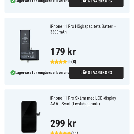
LÄGG I VARUKORG
Lagervara för omgående leverans
iPhone 11 Pro Högkapacitets Batteri -
3300mAh
179 kr
(8)
LÄGG I VARUKORG
Lagervara för omgående leverans
iPhone 11 Pro Skärm med LCD-display
AAA - Svart (Livstidsgaranti)
299 kr
(11)