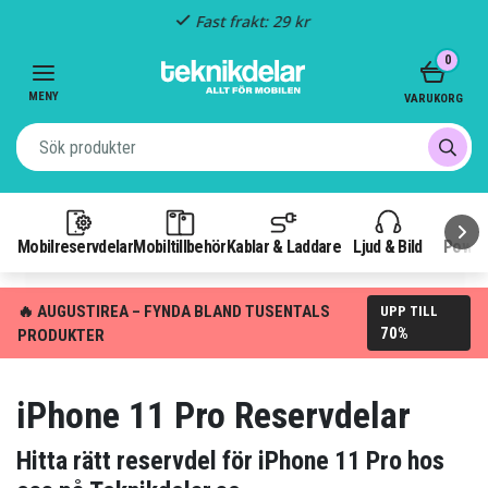
Fast frakt: 29 kr
Item
0
3
of
MENY
VARUKORG
3
Mobilreservdelar
Mobiltillbehör
Kablar & Laddare
Ljud & Bild
Power
🔥 AUGUSTIREA – FYNDA BLAND TUSENTALS
UPP TILL
70%
PRODUKTER
iPhone 11 Pro Reservdelar
Hitta rätt reservdel för iPhone 11 Pro hos