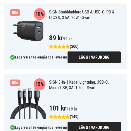
SiGN Snabbladdare USB & USB-C, PD &
REA
10%
Q.C3.0, 3.5A, 20W - Svart
89 kr
99 kr
(300)
LÄGG I VARUKORG
Lagervara för omgående leverans
SiGN 3-in-1 Kabel Lightning, USB-C,
REA
15%
Micro-USB, 3A, 1.2m - Svart
101 kr
119 kr
(149)
LÄGG I VARUKORG
Lagervara för omgående leverans