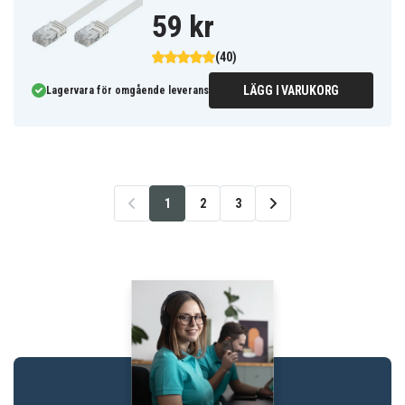
59 kr
(40)
LÄGG I VARUKORG
Lagervara för omgående leverans
1
2
3