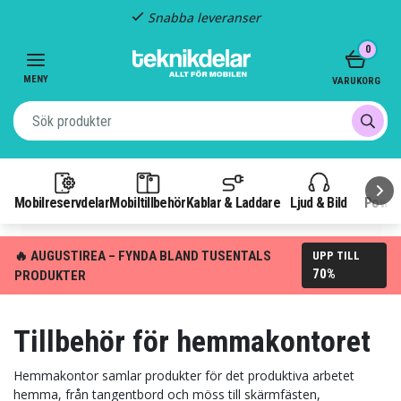
Fast frakt: 29 kr
Item
0
3
of
MENY
VARUKORG
3
Mobilreservdelar
Mobiltillbehör
Kablar & Laddare
Ljud & Bild
Power
🔥 AUGUSTIREA – FYNDA BLAND TUSENTALS
UPP TILL
70%
PRODUKTER
Tillbehör för hemmakontoret
Hemmakontor samlar produkter för det produktiva arbetet
hemma, från tangentbord och möss till skärmfästen,