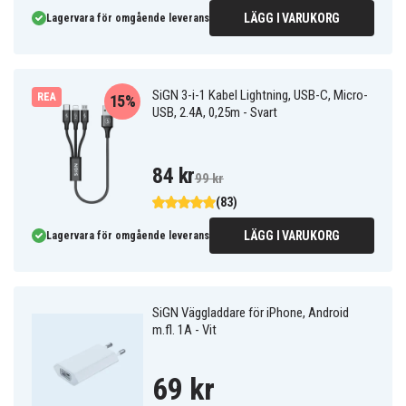
LÄGG I VARUKORG
Lagervara för omgående leverans
SiGN 3-i-1 Kabel Lightning, USB-C, Micro-
REA
15%
USB, 2.4A, 0,25m - Svart
84 kr
99 kr
(83)
LÄGG I VARUKORG
Lagervara för omgående leverans
SiGN Väggladdare för iPhone, Android
m.fl. 1A - Vit
69 kr