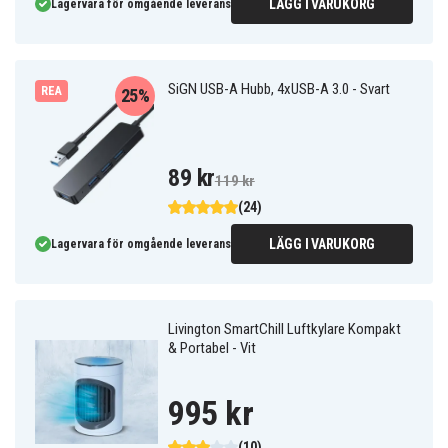
LÄGG I VARUKORG
Lagervara för omgående leverans
SiGN USB-A Hubb, 4xUSB-A 3.0 - Svart
REA
25%
89 kr
119 kr
(24)
LÄGG I VARUKORG
Lagervara för omgående leverans
Livington SmartChill Luftkylare Kompakt
& Portabel - Vit
995 kr
(10)