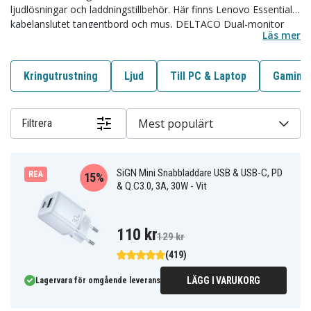
ljudlösningar och laddningstillbehör. Här finns Lenovo Essential
kabelanslutet tangentbord och mus, DELTACO Dual-monitor
Läs mer
skrivbordsfäste för 13 till 32 tums skärmar med VESA 100,
UGREEN sladdorganiserare samt skärmrengöringskit i
mikrofiber. Underkategorier täcker Gaming, Kringutrustning,
Kringutrustning
Ljud
Till PC & Laptop
Gaming
Ljud, Till Mobilen och Till PC och Laptop.
Mest populärt
Filtrera
SiGN Mini Snabbladdare USB & USB-C, PD
REA
15%
& Q.C3.0, 3A, 30W - Vit
110 kr
129 kr
(419)
LÄGG I VARUKORG
Lagervara för omgående leverans