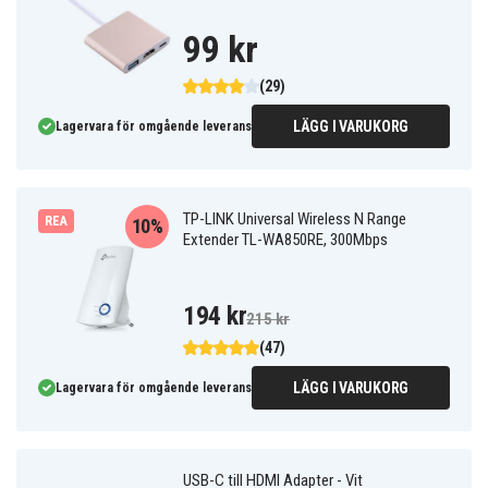
99 kr
(29)
LÄGG I VARUKORG
Lagervara för omgående leverans
TP-LINK Universal Wireless N Range
REA
10%
Extender TL-WA850RE, 300Mbps
194 kr
215 kr
(47)
LÄGG I VARUKORG
Lagervara för omgående leverans
USB-C till HDMI Adapter - Vit