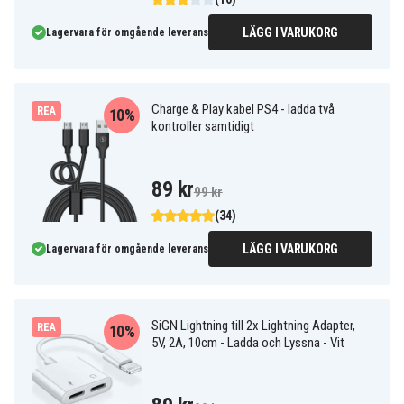
LÄGG I VARUKORG
Lagervara för omgående leverans
Charge & Play kabel PS4 - ladda två
REA
10%
kontroller samtidigt
89 kr
99 kr
(34)
LÄGG I VARUKORG
Lagervara för omgående leverans
SiGN Lightning till 2x Lightning Adapter,
REA
10%
5V, 2A, 10cm - Ladda och Lyssna - Vit