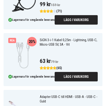
99 kr
159 kr
(71)
LÄGG I VARUKORG
Lagervara för omgående leverans
SiGN 3-i-1 Kabel 0,25m - Lightning, USB-C,
REA
20%
Micro-USB 5V, 3A - Vit
63 kr
79 kr
(65)
LÄGG I VARUKORG
Lagervara för omgående leverans
Adapter USB-C till HDMI - USB-A - USB-C -
Guld