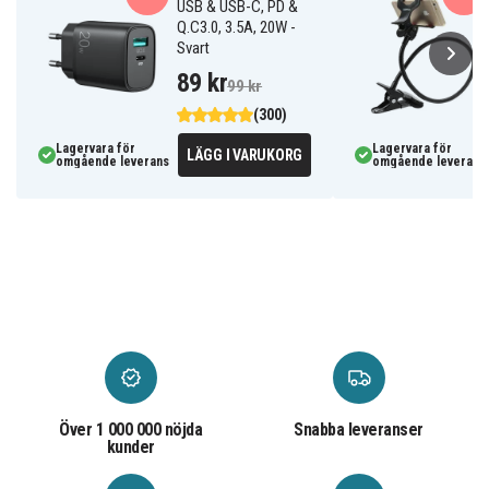
USB & USB-C, PD &
Q.C3.0, 3.5A, 20W -
Svart
89 kr
99 kr
(300)
Lagervara för
Lagervara för
LÄGG I VARUKORG
omgående leverans
omgående leverans
Över 1 000 000 nöjda
Snabba leveranser
kunder