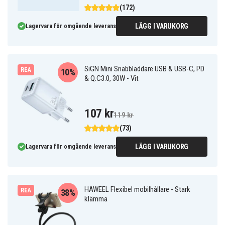
(172)
LÄGG I VARUKORG
Lagervara för omgående leverans
SiGN Mini Snabbladdare USB & USB-C, PD
REA
10%
& Q.C3.0, 30W - Vit
107 kr
119 kr
(73)
LÄGG I VARUKORG
Lagervara för omgående leverans
HAWEEL Flexibel mobilhållare - Stark
REA
38%
klämma