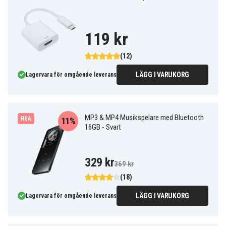
119 kr
(12)
LÄGG I VARUKORG
Lagervara för omgående leverans
MP3 & MP4 Musikspelare med Bluetooth
REA
11%
16GB - Svart
329 kr
369 kr
(18)
LÄGG I VARUKORG
Lagervara för omgående leverans