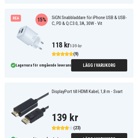
SiGN Snabbladdare för iPhone USB & USB-
REA
15%
C, PD & Q.C3.0, 3A, 30W - Vit
118 kr
139 kr
(9)
LÄGG I VARUKORG
Lagervara för omgående leverans
DisplayPort till HDMI Kabel, 1,8 m - Svart
139 kr
(23)