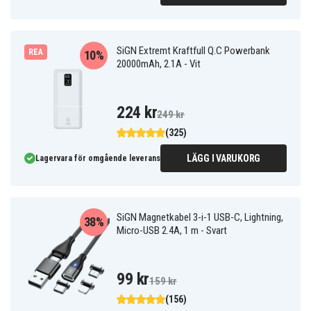
SiGN Extremt Kraftfull Q.C Powerbank
REA
10%
20000mAh, 2.1A - Vit
224 kr
249 kr
(325)
LÄGG I VARUKORG
Lagervara för omgående leverans
SiGN Magnetkabel 3-i-1 USB-C, Lightning,
38%
Micro-USB 2.4A, 1 m - Svart
99 kr
159 kr
(156)