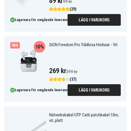
89 kr
99 kr
(29)
LÄGG I VARUKORG
Lagervara för omgående leverans
SiGN Freedom Pro Trådlösa Hörlurar - Vit
REA
10%
269 kr
299 kr
(37)
LÄGG I VARUKORG
Lagervara för omgående leverans
Nätverkskabel UTP Cat6 patchkabel 10m,
vit, platt