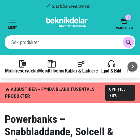
Fast frakt: 29 kr
Item
0
3
of
MENY
VARUKORG
3
Mobilreservdelar
Mobiltillbehör
Kablar & Laddare
Ljud & Bild
Power
🔥 AUGUSTIREA – FYNDA BLAND TUSENTALS
UPP TILL
70%
PRODUKTER
Powerbanks –
Snabbladdande, Solcell &