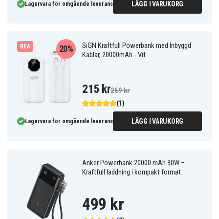
LÄGG I VARUKORG
Lagervara för omgående leverans
SiGN Kraftfull Powerbank med Inbyggd
REA
20%
Kablar, 20000mAh - Vit
215 kr
269 kr
(1)
LÄGG I VARUKORG
Lagervara för omgående leverans
Anker Powerbank 20000 mAh 30W –
Kraftfull laddning i kompakt format
499 kr