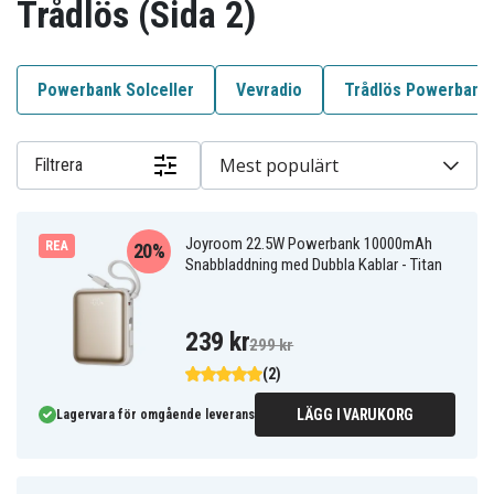
Trådlös (Sida 2)
Powerbank Solceller
Vevradio
Trådlös Powerbank
Mest populärt
Filtrera
Joyroom 22.5W Powerbank 10000mAh
REA
20%
Snabbladdning med Dubbla Kablar - Titan
239 kr
299 kr
(2)
LÄGG I VARUKORG
Lagervara för omgående leverans