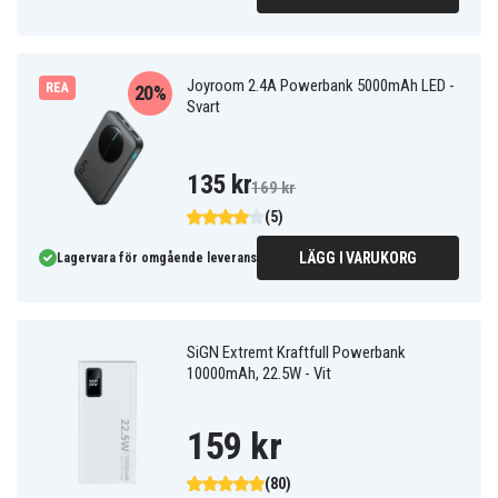
Joyroom 2.4A Powerbank 5000mAh LED -
REA
20%
Svart
135 kr
169 kr
(5)
LÄGG I VARUKORG
Lagervara för omgående leverans
SiGN Extremt Kraftfull Powerbank
10000mAh, 22.5W - Vit
159 kr
(80)