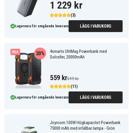
1 229 kr
(3)
LÄGG I VARUKORG
Lagervara för omgående leverans
4smarts UltiMag Powerbank med
REA
20%
Solceller, 20000mAh
559 kr
699 kr
(11)
LÄGG I VARUKORG
Lagervara för omgående leverans
Joyroom 100W Högkapacitet Powerbank
75000 mAh med infällbar lampa - Grön