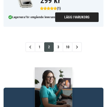
299 kr
(1)
LÄGG I VARUKORG
Lagervara för omgående leverans
1
2
3
10