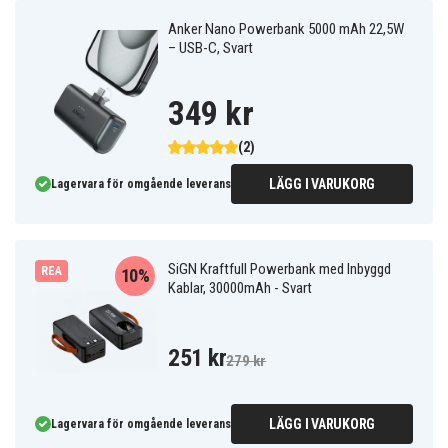
Anker Nano Powerbank 5000 mAh 22,5W
– USB-C, Svart
349 kr
(2)
LÄGG I VARUKORG
Lagervara för omgående leverans
SiGN Kraftfull Powerbank med Inbyggd
REA
10%
Kablar, 30000mAh - Svart
251 kr
279 kr
LÄGG I VARUKORG
Lagervara för omgående leverans