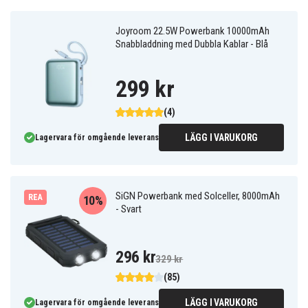
Joyroom 22.5W Powerbank 10000mAh
Snabbladdning med Dubbla Kablar - Blå
299 kr
(4)
LÄGG I VARUKORG
Lagervara för omgående leverans
SiGN Powerbank med Solceller, 8000mAh
REA
10%
- Svart
296 kr
329 kr
(85)
LÄGG I VARUKORG
Lagervara för omgående leverans