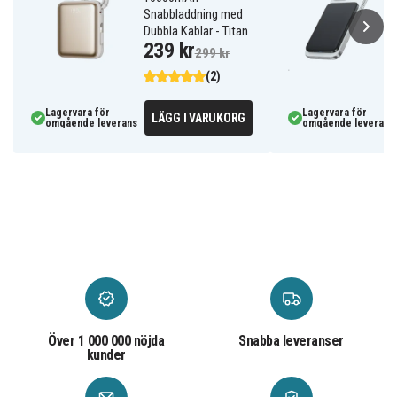
Snabbladdning med
Dubbla Kablar - Titan
239 kr
299 kr
(2)
Lagervara för
Lagervara för
LÄGG I VARUKORG
omgående leverans
omgående leverans
Över 1 000 000 nöjda
Snabba leveranser
kunder