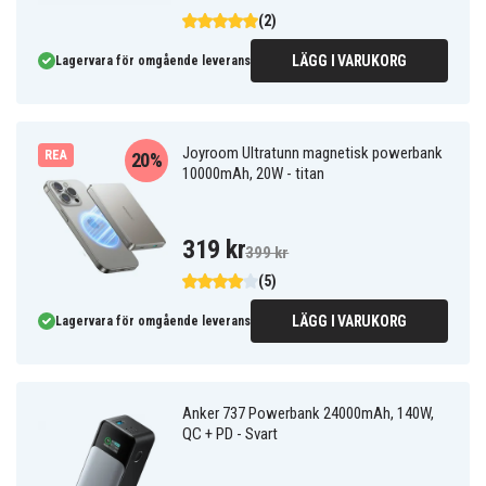
(2)
LÄGG I VARUKORG
Lagervara för omgående leverans
Joyroom Ultratunn magnetisk powerbank
REA
20%
10000mAh, 20W - titan
319 kr
399 kr
(5)
LÄGG I VARUKORG
Lagervara för omgående leverans
Anker 737 Powerbank 24000mAh, 140W,
QC + PD - Svart