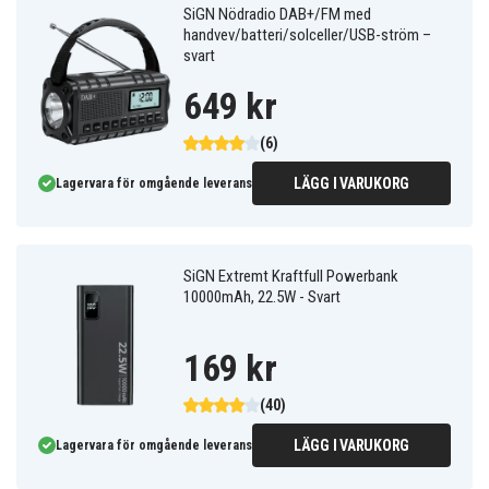
SiGN Nödradio DAB+/FM med
handvev/batteri/solceller/USB-ström –
svart
649 kr
(6)
LÄGG I VARUKORG
Lagervara för omgående leverans
SiGN Extremt Kraftfull Powerbank
10000mAh, 22.5W - Svart
169 kr
(40)
LÄGG I VARUKORG
Lagervara för omgående leverans