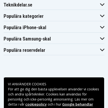
Teknikdelar.se
Populära kategorier
Populära iPhone-skal
Populära Samsung-skal
Populära reservdelar
Betalningsalternativ
VI ANVÄNDER COOKIES
För att ge dig den bästa upplevelsen använder vi cookies
Leveransalternativ
och andra spårtekniker. Cookies kan användas för
personlig och icke-personlig annonsering. Läs mer om
detta i vår
cookiepolicy
och i hur
Google behandlar