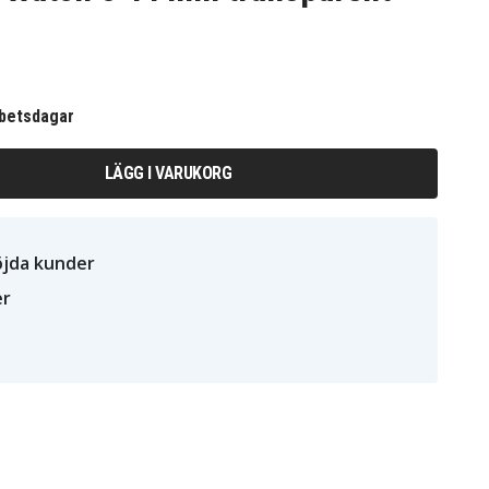
rbetsdagar
LÄGG I VARUKORG
öjda kunder
er