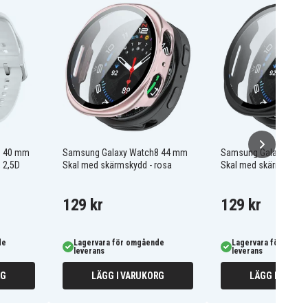
8 40 mm
Samsung Galaxy Watch8 44 mm
Samsung Galaxy Wat
 2,5D
Skal med skärmskydd - rosa
Skal med skärmskydd -
129 kr
129 kr
de
Lagervara för omgående
Lagervara för omgå
leverans
leverans
RG
LÄGG I VARUKORG
LÄGG I VARUK