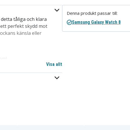
Denna produkt passar till:
etta tåliga och klara
Samsung Galaxy Watch 8
 ett perfekt skydd mot
lockans känsla eller
mm)
Visa allt
tt applicera
följsam design, hög
kärmskydd
ad längre
n
tch 8 (44 mm)