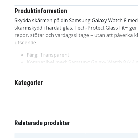
Produktinformation
Skydda skärmen på din Samsung Galaxy Watch 8 med d
skärmskydd i härdat glas. Tech-Protect Glass Fit+ ger
repor, stötar och vardagsslitage – utan att påverka k
utseende.
Färg:
Transparent
Kompatibel med:
Samsung Galaxy Watch 8 (44 
Material:
Härdat glas
Funktioner:
Skyddar mot repor och stötar, lätt a
Kategorier
Ytterligare egenskaper:
2-pack, ultratunn och 
transparens
Fördelar med Tech-Protect Glass Fit+ s
Tydligt skydd håller klockan snygg och välbevar
Relaterade produkter
Lätt att montera utan bubblor
Bevarar känslan och färgen hos originalskärme
Perfekt passform gjord för Samsung Galaxy Wa