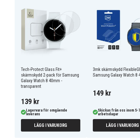
197134
Artnr
5906302331499
EAN / GTIN
Skärmskydd
Produkttyp
Tech-Protect
Märke
Transparent
Färg
Tech-Protect Glass Fit+
3mk skärmskydd FlexibleGla
skärmskydd 2-pack för Samsung
Samsung Galaxy Watch 8
Galaxy Watch 8 40mm -
Härdat glas
Material
transparent
149 kr
139 kr
Lagervara för omgående
Skickas från oss inom 5-
leverans
arbetsdagar
LÄGG I VARUKORG
LÄGG I VARUKORG