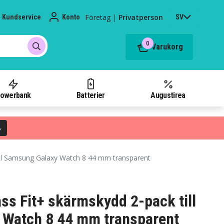
Företag
|
Privatperson
Kundservice
Konto
SV
0
Varukorg
owerbank
Batterier
Augustirea
%
ill Samsung Galaxy Watch 8 44 mm transparent
ss Fit+ skärmskydd 2-pack till
 Watch 8 44 mm transparent