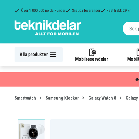
Över 1 000 000 nöjda kunder
Snabba leveranser
Fast frakt: 29 kr
Alla produkter
Mobilreservdelar
Mobilt

Smartwatch
Samsung Klockor
Galaxy Watch 8
Galaxy