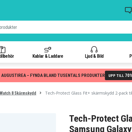
illbehör
Kablar & Laddare
Ljud & Bild
P
 AUGUSTIREA – FYNDA BLAND TUSENTALS PRODUKTER
70
UPP TILL
Tech-Protect Glass Fit+ skärmskydd 2-pack t
 Watch 8 Skärmskydd
Tech-Protect Gla
Samsung Galaxy