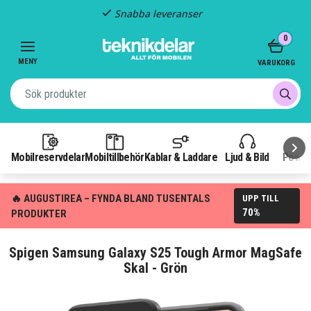
Snabba leveranser
Item
0
2
of
MENY
VARUKORG
3
Mobilreservdelar
Mobiltillbehör
Kablar & Laddare
Ljud & Bild
Power
🔥 AUGUSTIREA – FYNDA BLAND TUSENTALS
UPP TILL
70%
PRODUKTER
Spigen Samsung Galaxy S25 Tough Armor MagSafe
Skal - Grön