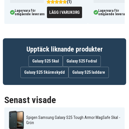
(1)
Egenskaper:
Lagervara för
Lagervara för
LÄGG I VARUKORG
omgående leverans
omgående leverans
Märke: Spigen
Modell: Tough Armor MagSafe
Färg: Grön
Material: Plast
Funktioner: Stativ, MagSafe-kompatibel
Upptäck liknande produkter
Kompatibel med: Samsung Galaxy S25
Galaxy S25 Skal
Galaxy S25 Fodral
186209
Artnr
Galaxy S25 Skärmskydd
Galaxy S25 laddare
8809971238410
EAN / GTIN
Skal
Produkttyp
Senast visade
Spigen
Märke
Grön
Färg
Spigen Samsung Galaxy S25 Tough Armor MagSafe Skal -
Grön
Material