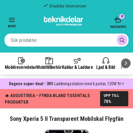
Snabba leveranser
Item
0
2
of
MENY
VARUKORG
3
Mobilreservdelar
Mobiltillbehör
Kablar & Laddare
Ljud & Bild
Power
Dagens super-deal - 30%
Laddningsstation med 6 portar, 120W 🔌⚡
🔥 AUGUSTIREA – FYNDA BLAND TUSENTALS
UPP TILL
70%
PRODUKTER
Sony Xperia 5 II Transparent Mobilskal Flygfän