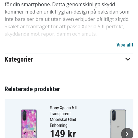
för din smartphone. Detta genomskinliga skydd
kommer med en unik Flygfän-design på baksidan som
inte bara ser bra ut utan även erbjuder pålitligt skydd.
Skalet är framtaget för att passa Xperia 5 II perfekt,
skyddande mot repor, damm och smuts.
Visa allt
Vår design är fri från skarpa kanter och enkel att
montera eller avlägsna från din mobil, utan risk för
Kategorier
repor eller andra skador. Det är en av de mest populära
skalvalen på marknaden av en anledning. Hög kvalitet
till ett överkomligt pris, detta skal står sig starkt i
konkurrensen. Ett utmärkt val för att skydda telefoner
Relaterade produkter
inom familjen, bland barn och vänner. Särskilt anpassat
för Xperia 5 II.
Sony Xperia 5 II
Transparent
Detaljer om produkten:
Mobilskal Glad
Enhörning
-Speciellt utformat för Xperia 5 II, kompatibelt med
149 kr
trådlös laddning.