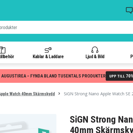
illbehör
Kablar & Laddare
Ljud & Bild
P
 AUGUSTIREA – FYNDA BLAND TUSENTALS PRODUKTER
70
UPP TILL
SiGN Strong Nano Apple Watch SE
pple Watch 40mm Skärmskydd
SiGN Strong Nan
40mm Skärmsk