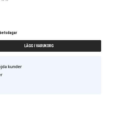
rbetsdagar
LÄGG I VARUKORG
öjda kunder
er