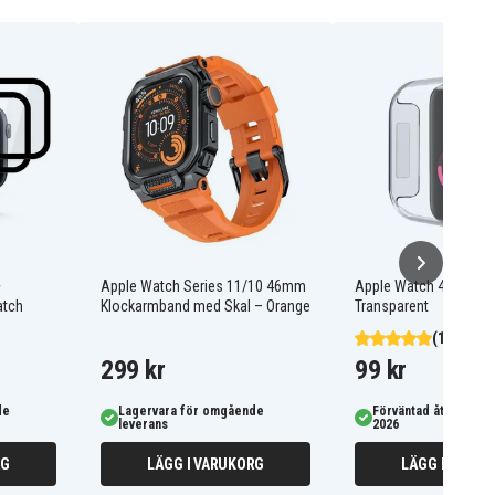
+
Apple Watch Series 11/10 46mm
Apple Watch 4 40mm T
atch
Klockarmband med Skal – Orange
Transparent
(1)
299 kr
99 kr
de
Lagervara för omgående
Förväntad åter i lage
leverans
2026
RG
LÄGG I VARUKORG
LÄGG I VARUK