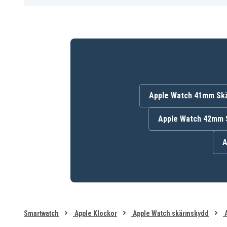
Märke: SiGN
SNSP-NA-AWSE-40MM
Artnr
Skärmskydd
Produkttyp
SiGN
Märke
Apple Watch 41mm Sk
Apple Watch 42mm 
A
Smartwatch
Apple Klockor
Apple Watch skärmskydd
A