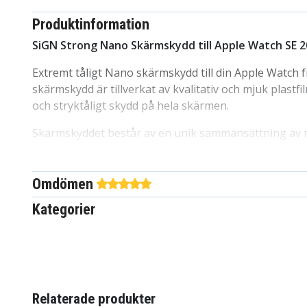
Produktinformation
SiGN Strong Nano Skärmskydd till Apple Watch SE
Extremt tåligt Nano skärmskydd till din Apple Watch 
skärmskydd är tillverkat av kvalitativ och mjuk plastf
och stryktåligt skydd på hela skärmen.
Skärmskyddet består av en unik sammansättning av 
vardagens alla små missöden. Levereras med monteri
bubbelfri applicering.
Omdömen
Stöttåligt och heltäckande skydd
Kategorier
Oroa dig mindre för att repor och sprickor ska uppst
och nycklar kommer bara att glida längs med ytan u
alls. Skärmskyddets unika konsistens och uppbyggna
dessa till en enkel match.
Nano skärmskydd har utmärkande egenskaper som g
Relaterade produkter