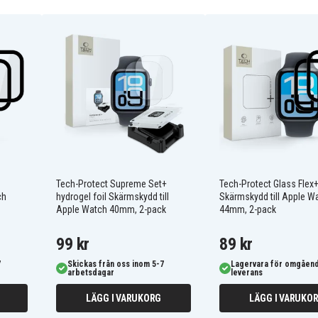
kyddar effektivt mot en
lfri installation.
erktyg som hjälper dig att
r dig även att felfritt fästa
Tech-Protect Supreme Set+
Tech-Protect Glass Flex
n. Detta innebär att du som
ch
hydrogel foil Skärmskydd till
Skärmskydd till Apple W
mobilen som vanligt.
Apple Watch 40mm, 2-pack
44mm, 2-pack
eller skärmupplösning.
99 kr
89 kr
7
Skickas från oss inom 5-7
Lagervara för omgåen
arbetsdagar
leverans
mm
LÄGG I VARUKORG
LÄGG I VARUKO
ngsverktyg