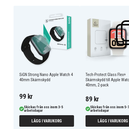
repor och stötar. Skärmskyddet är shock-proof och s
sprucken skärm.
Enkel applicering med verktyg
Skärmskyddet är väldigt enkelt att applicera med bubbe
Tillsammans med skärmskyddet följer ett monteringsv
smidigt applicera skyddet på skärmen. Verktyget hjälpe
skyddet på plats.
Kompatibelt med fingeravtryck
SiGN Strong Nano Apple Watch 4
Tech-Protect Glass Flex+
Skärmskyddet fungerar väl med fingeravtryckssensor
40mm Skärmskydd
Skärmskydd till Apple Wat
har fingeravtryck lås på mobilen kan enkelt låsa upp 
40mm, 2-pack
Skärmskyddet har ingen påverkan på vare sig touch 
99 kr
89 kr
Specifikationer:
Skickas från oss inom 3-5
Skickas från oss inom 5-
arbetsdagar
arbetsdagar
Kompatibel med: Apple Watch SE 2022/2020 40
Material: Plastfilm
LÄGG I VARUKORG
LÄGG I VARUKORG
Förpackning innehåller: Skärmskydd & Monteri