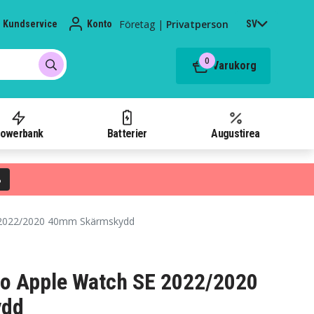
Företag
|
Privatperson
Kundservice
Konto
SV
0
Varukorg
owerbank
Batterier
Augustirea
%
 2022/2020 40mm Skärmskydd
o Apple Watch SE 2022/2020
ydd