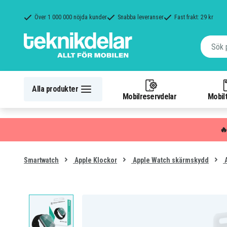
Över 1 000 000 nöjda kunder
Snabba leveranser
Fast frakt: 29 kr
Alla produkter
Mobilreservdelar
Mobilt

Smartwatch
Apple Klockor
Apple Watch skärmskydd
A