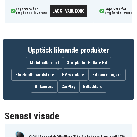
SN-CW39
Artnr
Lagervara för
Lagervara för
LÄGG I VARUKORG
omgående leverans
7350149976869
omgående leverans
EAN / GTIN
Billaddare
Produkttyp
SiGN
Märke
Upptäck liknande produkter
15 W
Effekt
Mobilhållare bil
Surfplattor Hållare Bil
Bluetooth handsfree
FM-sändare
Bildammsugare
Bilkamera
CarPlay
Billaddare
Senast visade