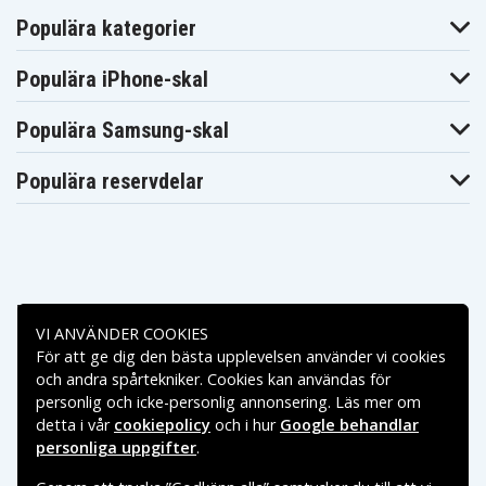
Populära kategorier
Populära iPhone-skal
Populära Samsung-skal
Populära reservdelar
Betalningsalternativ
VI ANVÄNDER COOKIES
För att ge dig den bästa upplevelsen använder vi cookies
Leveransalternativ
och andra spårtekniker. Cookies kan användas för
personlig och icke-personlig annonsering. Läs mer om
detta i vår
cookiepolicy
och i hur
Google behandlar
personliga uppgifter
.