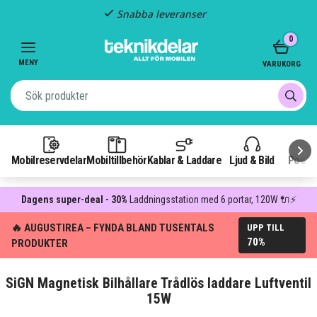
Snabba leveranser
Item
0
2
of
MENY
VARUKORG
3
Mobilreservdelar
Mobiltillbehör
Kablar & Laddare
Ljud & Bild
Power
Dagens super-deal - 30%
Laddningsstation med 6 portar, 120W 🔌⚡
🔥 AUGUSTIREA – FYNDA BLAND TUSENTALS
UPP TILL
70%
PRODUKTER
SiGN Magnetisk Bilhållare Trådlös laddare Luftventil
15W