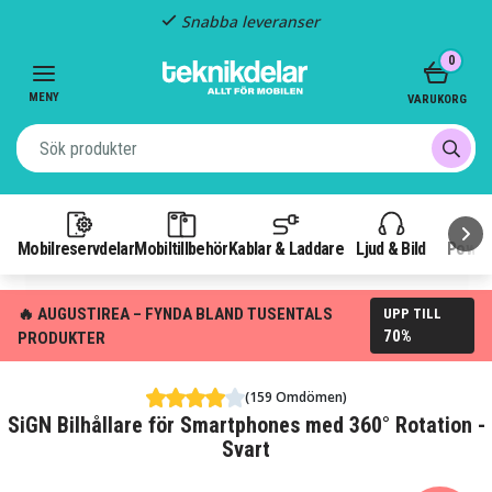
Snabba leveranser
Item
0
2
of
MENY
VARUKORG
3
Mobilreservdelar
Mobiltillbehör
Kablar & Laddare
Ljud & Bild
Power
🔥 AUGUSTIREA – FYNDA BLAND TUSENTALS
UPP TILL
70%
PRODUKTER
(159 Omdömen)
SiGN Bilhållare för Smartphones med 360° Rotation -
Svart