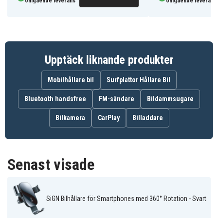
omgående leverans
omgående leverans
SiGN Bilhållare för Smartphones med 360°
Rotation
Upptäck liknande produkter
SN-ZS198
Artnr
Mobilhållare bil
Surfplattor Hållare Bil
7350101654354
EAN / GTIN
Bluetooth handsfree
FM-sändare
Bildammsugare
Biltillbehör
Produkttyp
Bilkamera
CarPlay
Billaddare
SiGN
Märke
Svart
Färg
Senast visade
Plast
Material
SiGN Bilhållare för Smartphones med 360° Rotation - Svart