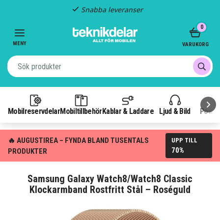
Snabba leveranser
Item
0
2
of
MENY
VARUKORG
3
Mobilreservdelar
Mobiltillbehör
Kablar & Laddare
Ljud & Bild
Power
🔥 AUGUSTIREA – FYNDA BLAND TUSENTALS
UPP TILL
70%
PRODUKTER
Samsung Galaxy Watch8/Watch8 Classic
Klockarmband Rostfritt Stål – Roséguld