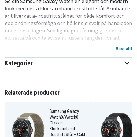
Ge din Samsung Galaxy Watch en elegant och modern
look med detta klockarmband i rostfritt stål. Armbandet
är tillverkat av rostfritt stålnät för både komfort och
god andningsförmåga och håller sig svalt på handleden
under hela dagen. Smidig magnetlåsning gör det lätt
att sätta på och ta av, samt justera längden för att
passa alla handleder. Perfekt för både vardag och fest.
Visa allt
Specifikationer:
Kategorier
Material:
Rostfritt stål
Färg:
Roséguld
Funktioner:
Magnetlås, justerbar längd,
andningsbart (>rostfritt)
Relaterade produkter
Kompatibel med:
Samsung Galaxy Watch8 Classic
46mm, Samsung Galaxy Watch8 44mm, Samsung
Galaxy Watch8 40mm
Samsung Galaxy
Watch8/Watch8
Längd:
Passar handledsstorlek 14-22 cm
Classic
Klockarmband
Fördelar med Samsung Galaxy
Rostfritt Stål – Guld