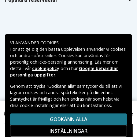
Betalningsalternativ
VI ANVÄNDER COOKIES
För att ge dig den bästa upplevelsen använder vi cookies
Leveransalternativ
och andra spårtekniker. Cookies kan användas för
personlig och icke-personlig annonsering. Läs mer om
detta i vår
cookiepolicy
och i hur
Google behandlar
personliga uppgifter
.
Genom att trycka ”Godkänn alla” samtycker du till att vi
lagrar cookies och andra spårtekniker på din enhet.
Samtycket är frivilligt och kan ändras när som helst via
dina cookie-inställningar eller att du kontaktar oss.
Copyright © 2026, Spares Nordic AB
Samsung Galaxy Watch8/Watch8 Classic Klockarmband
VARUMÄRKEN SOM NÄMNS PÅ SIDAN TILLHÖR RESPEKTIVE
119 kr
Rostfritt Stål – Roséguld
GODKÄNN ALLA
VARUMÄRKES ÄGARE.
INSTÄLLNINGAR
LÄGG I VARUKORG