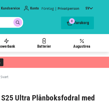
Företag
|
Privatperson
Kundservice
Konto
SV
0
Varukorg
owerbank
Batterier
Augustirea
%
 Svart
S25 Ultra Plånboksfodral med