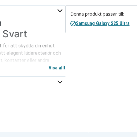
Denna produkt passar till:
a
Samsung Galaxy S25 Ultra
 Svart
t för att skydda din enhet
tt elegant läderexteriör och
t, kontanter eller andra
 för enkel hantering och
Visa allt
t långvarigt skydd mot
ett idealiskt tillbehör för alla
fon säker och organiserad med