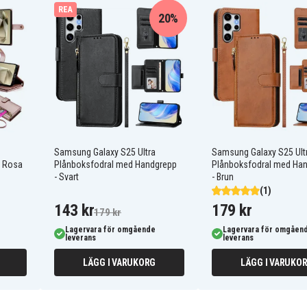
REA
20%
Samsung Galaxy S25 Ultra
Samsung Galaxy S25 Ult
- Rosa
Plånboksfodral med Handgrepp
Plånboksfodral med Ha
- Svart
- Brun
(1)
143 kr
179 kr
179 kr
Lagervara för omgående
Lagervara för omgåen
leverans
leverans
LÄGG I VARUKORG
LÄGG I VARUKO