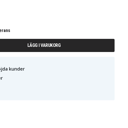
erans
LÄGG I VARUKORG
öjda kunder
er