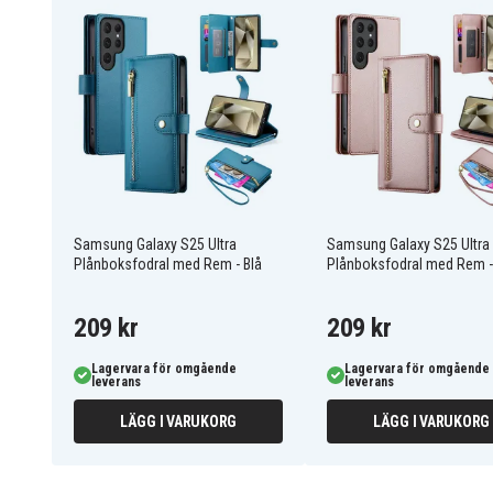
Kompatibel med: Samsung Galaxy S25 Ultra
6601126558A
Artnr
Fodral
Produkttyp
Kortfack
Funktioner
Svart
Färg
Samsung Galaxy S25 Ultra
Samsung Galaxy S25 Ultra
Plånboksfodral med Rem - Blå
Plånboksfodral med Rem 
Konstläder
Material
209 kr
209 kr
Lagervara för omgående
Lagervara för omgående
leverans
leverans
LÄGG I VARUKORG
LÄGG I VARUKORG