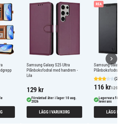
REA
ra
Samsung Galaxy S25 Ultra
Samsung Galaxy S25 U
ndgrepp
Plånboksfodral med handrem -
Plånboksfodral - Svart
Lila
(2)
116 kr
129 kr
129 kr
de
Förväntad åter i lager 10 aug.
Lagervara för omgå
2026
leverans
RG
LÄGG I VARUKORG
LÄGG I VARUK