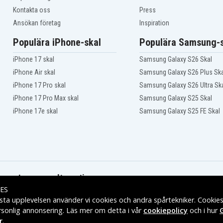
Kontakta oss
Press
Ansökan företag
Inspiration
Populära iPhone-skal
Populära Samsung-s
iPhone 17 skal
Samsung Galaxy S26 Skal
iPhone Air skal
Samsung Galaxy S26 Plus Ska
iPhone 17 Pro skal
Samsung Galaxy S26 Ultra Sk
iPhone 17 Pro Max skal
Samsung Galaxy S25 Skal
iPhone 17e skal
Samsung Galaxy S25 FE Skal
Leveransalternativ
ES
sta upplevelsen använder vi cookies och andra spårtekniker. Cookie
rsonlig annonsering. Läs mer om detta i vår
cookiepolicy
och i hur
r
.