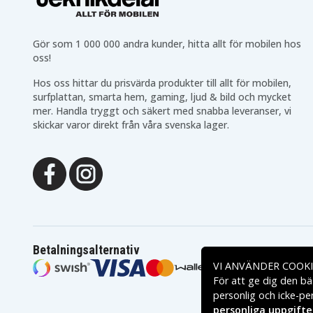
Gör som 1 000 000 andra kunder, hitta allt för mobilen hos
oss!
Hos oss hittar du prisvärda produkter till allt för mobilen,
surfplattan, smarta hem, gaming, ljud & bild och mycket
mer. Handla tryggt och säkert med snabba leveranser, vi
skickar varor direkt från våra svenska lager.
Betalningsalternativ
VI ANVÄNDER COOKI
För att ge dig den bä
personlig och icke-pe
personliga uppgifte