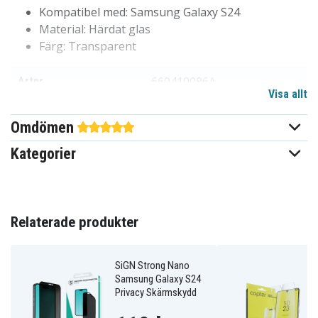
Kompatibel med:
Samsung Galaxy S24
Material:
Härdat glas
Färg: Transparent
660410086A
Artnr
Visa allt
Skärmskydd
Produkttyp
Omdömen
Privacy
Funktioner
Kategorier
Transparent
Färg
Härdat glas
Material
Relaterade produkter
SiGN Strong Nano
Samsung Galaxy S24
Privacy Skärmskydd