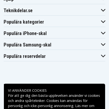
Teknikdelar.se
Populära kategorier
Populära iPhone-skal
Populära Samsung-skal
Populära reservdelar
Betalningsalternativ
VI ANVÄNDER COOKIES
För att ge dig den bästa upplevelsen använder vi cookies
Leveransalternativ
och andra spårtekniker. Cookies kan användas för
personlig och icke-personlig annonsering. Läs mer om