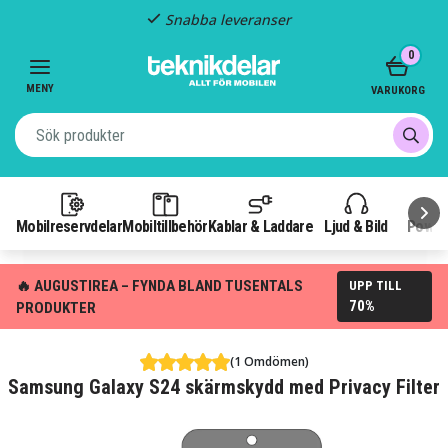
Snabba leveranser
Item
0
2
of
MENY
VARUKORG
3
Mobilreservdelar
Mobiltillbehör
Kablar & Laddare
Ljud & Bild
Power
🔥 AUGUSTIREA – FYNDA BLAND TUSENTALS
UPP TILL
70%
PRODUKTER
(1 Omdömen)
Samsung Galaxy S24 skärmskydd med Privacy Filter