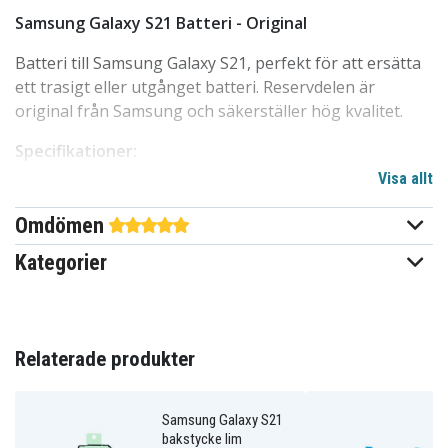
Samsung Galaxy S21 Batteri - Original
Batteri till Samsung Galaxy S21, perfekt för att ersätta
ett trasigt eller utgånget batteri. Reservdelen är
original från Samsung och säkerställer hög kvalitet.
Specifikationer:
Visa allt
Passar
: Samsung Galaxy S21
Reservdel
: Batteri
Omdömen
Original
: Ja
Kategorier
Tillverkare
: Samsung
GH82-24537A
Artnr
4051805654741
Relaterade produkter
EAN / GTIN
Reservdelar
Produkttyp
Samsung Galaxy S21
bakstycke lim