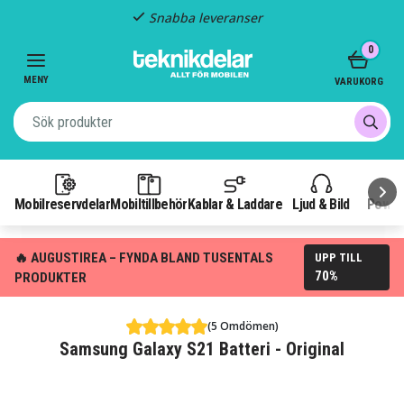
Snabba leveranser
Item
0
2
of
MENY
VARUKORG
3
Mobilreservdelar
Mobiltillbehör
Kablar & Laddare
Ljud & Bild
Power
🔥 AUGUSTIREA – FYNDA BLAND TUSENTALS
UPP TILL
70%
PRODUKTER
(5 Omdömen)
Samsung Galaxy S21 Batteri - Original