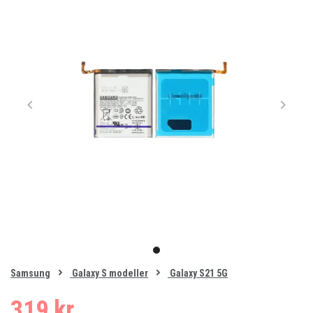
Item
1
item
of
0
Samsung
Galaxy S modeller
Galaxy S21 5G
1
319 kr