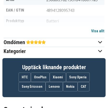
4894128095743
EAN / GTIN
Batteri
Produkttyp
Visa allt
3,8 V
Spänning
Omdömen
Li-ion
Batterityp
Kategorier
Samsung
Passar varumärke
Ja
Överladdningsskydd
Upptäck liknande produkter
63,11 x 56,87 x 5,16 mm
Mått
HTC
OnePlus
Xiaomi
Sony Xperia
2400 mAh
Kapacitet
Sony Ericsson
Lenovo
Nokia
CAT
Batteriet ersätter:
BG530CBU
EB-BG530BBC
EB-BG530BBE