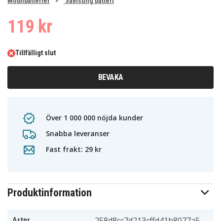
0
Mobilbatterier
Samsung batteri
1
2
3
4
119 kr
Tillfälligt slut
BEVAKA
Över 1 000 000 nöjda kunder
Snabba leveranser
Fast frakt: 29 kr
Produktinformation
258d8cc7d213cffd41b8077a5
Artnr