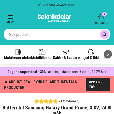
Snabba leveranser
Item
0
2
of
MENY
VARUKORG
3
Mobilreservdelar
Mobiltillbehör
Kablar & Laddare
Ljud & Bild
Power
Dagens super-deal - 30%
Laddningsstation med 6 portar, 120W 🔌⚡
🔥 AUGUSTIREA – FYNDA BLAND TUSENTALS
UPP TILL
70%
PRODUKTER
(71 Omdömen)
Batteri till Samsung Galaxy Grand Prime, 3.8V, 2400
mAh