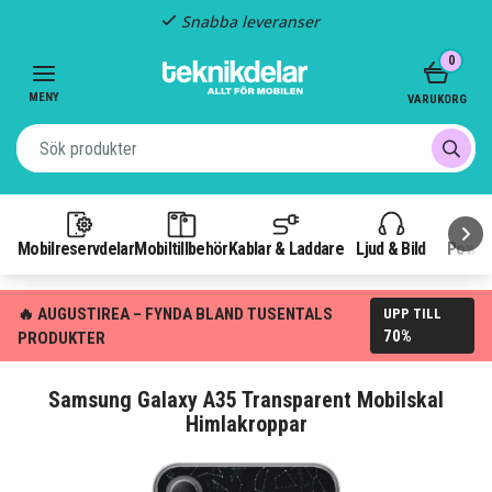
Snabba leveranser
Item
0
2
of
MENY
VARUKORG
3
Mobilreservdelar
Mobiltillbehör
Kablar & Laddare
Ljud & Bild
Power
🔥 AUGUSTIREA – FYNDA BLAND TUSENTALS
UPP TILL
70%
PRODUKTER
Samsung Galaxy A35 Transparent Mobilskal
Himlakroppar