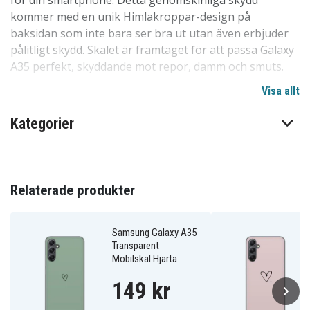
för din smartphone. Detta genomskinliga skydd
kommer med en unik Himlakroppar-design på
baksidan som inte bara ser bra ut utan även erbjuder
pålitligt skydd. Skalet är framtaget för att passa Galaxy
A35 perfekt, skyddande mot repor, damm och smuts.
Visa allt
Vår design är fri från skarpa kanter och enkel att
montera eller avlägsna från din mobil, utan risk för
Kategorier
repor eller andra skador. Det är en av de mest populära
skalvalen på marknaden av en anledning. Hög kvalitet
till ett överkomligt pris, detta skal står sig starkt i
konkurrensen. Ett utmärkt val för att skydda telefoner
Relaterade produkter
inom familjen, bland barn och vänner. Särskilt anpassat
för Galaxy A35.
Samsung Galaxy A35
Transparent
Detaljer om produkten:
Mobilskal Hjärta
-Speciellt utformat för Galaxy A35, kompatibelt med
149 kr
trådlös laddning.