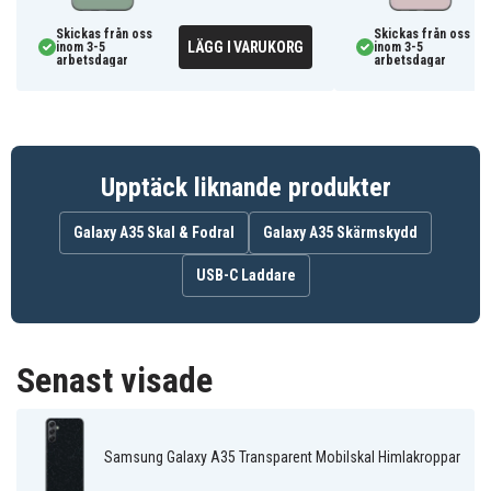
-Mobilskyddet är noggrant designat för att omge och
skydda din enhet från repor och slitage, samtidigt som
Skickas från oss
Skickas från oss
LÄGG I VARUKORG
inom 3-5
inom 3-5
det ger fullständigt skydd runt alla kanter, knappar och
arbetsdagar
arbetsdagar
hörn.
-Himlakroppar-skalet har en sofistikerad
färgkombination som ger en känsla av lyx och elegans.
-Full funktionalitet med trådlös laddning, samtidigt som
Upptäck liknande produkter
det ger lätt tillgång till alla nödvändiga portar.
-Sitter perfekt på din Galaxy A35, lätt att sätta på och
Galaxy A35 Skal & Fodral
Galaxy A35 Skärmskydd
ger snabb tillgång till alla funktioner och knappar.
USB-C Laddare
SA35-PRINT.154.03-TEKNIK00122
Artnr
Skal
Produkttyp
Senast visade
Flerfärgad
Färg
Plast
Material
Samsung Galaxy A35 Transparent Mobilskal Himlakroppar