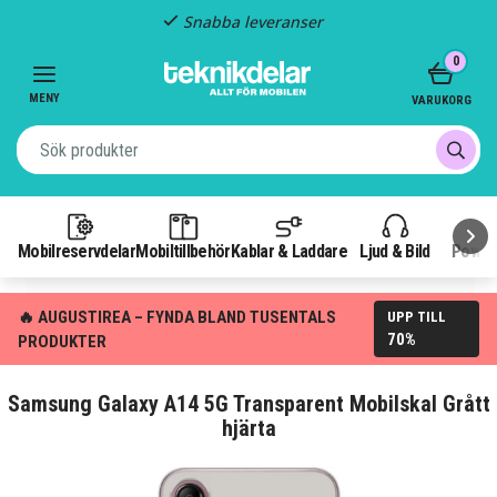
Snabba leveranser
Item
0
2
of
MENY
VARUKORG
3
Mobilreservdelar
Mobiltillbehör
Kablar & Laddare
Ljud & Bild
Power
🔥 AUGUSTIREA – FYNDA BLAND TUSENTALS
UPP TILL
70%
PRODUKTER
Samsung Galaxy A14 5G Transparent Mobilskal Grått
hjärta