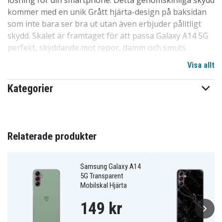
lösning för din smartphone. Detta genomskinliga skydd
kommer med en unik Grått hjärta-design på baksidan
som inte bara ser bra ut utan även erbjuder pålitligt
skydd. Skalet är framtaget för att passa Galaxy A14 5G
perfekt, skyddande mot repor, damm och smuts.
Visa allt
Vår design är fri från skarpa kanter och enkel att
montera eller avlägsna från din mobil, utan risk för
Kategorier
repor eller andra skador. Det är en av de mest populära
skalvalen på marknaden av en anledning. Hög kvalitet
till ett överkomligt pris, detta skal står sig starkt i
konkurrensen. Ett utmärkt val för att skydda telefoner
Relaterade produkter
inom familjen, bland barn och vänner. Särskilt anpassat
för Galaxy A14 5G.
Samsung Galaxy A14
5G Transparent
Detaljer om produkten:
Mobilskal Hjärta
-Speciellt utformat för Galaxy A14 5G, kompatibelt med
149 kr
trådlös laddning.