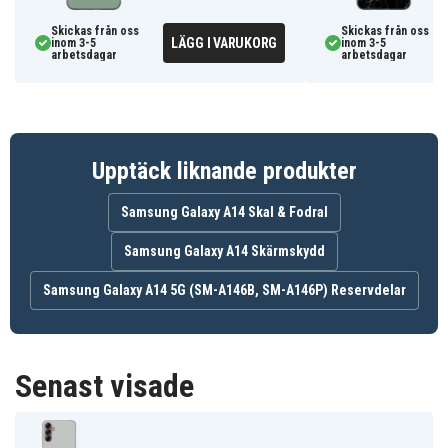
-Mobilskyddet är noggrant designat för att omge och
skydda din enhet från repor och slitage, samtidigt som
Skickas från oss
Skickas från oss
LÄGG I VARUKORG
inom 3-5
inom 3-5
det ger fullständigt skydd runt alla kanter, knappar och
arbetsdagar
arbetsdagar
hörn.
-Grått hjärta-skalet har en sofistikerad
färgkombination som ger en känsla av lyx och elegans.
-Full funktionalitet med trådlös laddning, samtidigt som
Upptäck liknande produkter
det ger lätt tillgång till alla nödvändiga portar.
-Sitter perfekt på din Galaxy A14 5G, lätt att sätta på
Samsung Galaxy A14 Skal & Fodral
och ger snabb tillgång till alla funktioner och knappar.
Samsung Galaxy A14 Skärmskydd
SA14-PRINT.154.03-TEKNIK0019
Artnr
Samsung Galaxy A14 5G (SM-A146B, SM-A146P) Reservdelar
Skal
Produkttyp
Trådlös laddning
Funktioner
Senast visade
Flerfärgad
Färg