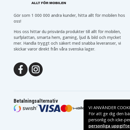
Gör som 1 000 000 andra kunder, hitta allt för mobilen hos
oss!
Hos oss hittar du prisvärda produkter till allt för mobilen,
surfplattan, smarta hem, gaming, ljud & bild och mycket
mer. Handla tryggt och säkert med snabba leveranser, vi
skickar varor direkt från våra svenska lager.
Betalningsalternativ
VI ANVÄNDER COOKI
För att ge dig den bä
personlig och icke-pe
personliga uppgifte