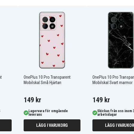
skydd runt alla kanter,
ination som ger en känsla av
 det ger lätt tillgång till
nabb tillgång till alla
098
t
OnePlus 10 Pro Transparent
OnePlus 10 Pro Transpar
Mobilskal Små Hjärtan
Mobilskal Svart marmor
149 kr
149 kr
5
Lagervara för omgående
Skickas från oss inom 
leverans
arbetsdagar
LÄGG I VARUKORG
LÄGG I VARUKO