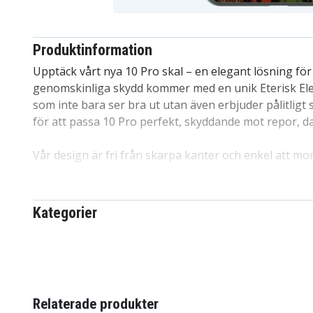
Produktinformation
Upptäck vårt nya 10 Pro skal – en elegant lösning fö
genomskinliga skydd kommer med en unik Eterisk El
som inte bara ser bra ut utan även erbjuder pålitligt 
för att passa 10 Pro perfekt, skyddande mot repor, 
Vår design är fri från skarpa kanter och enkel att mon
mobil, utan risk för repor eller andra skador. Det är
skalvalen på marknaden av en anledning. Hög kvalitet t
detta skal står sig starkt i konkurrensen. Ett utmärkt 
Kategorier
inom familjen, bland barn och vänner. Särskilt anpass
Detaljer om produkten:
-Speciellt utformat för 10 Pro, kompatibelt med trådl
Relaterade produkter
-Mobilskyddet är noggrant designat för att omge och