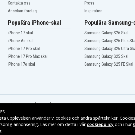
Kontakta oss
Press
Ansökan företag
Inspiration
Populära iPhone-skal
Populära Samsung-s
iPhone 17 skal
Samsung Galaxy S26 Skal
iPhone Air skal
Samsung Galaxy S26 Plus Ska
iPhone 17 Pro skal
Samsung Galaxy S26 Ultra Sk
iPhone 17 Pro Max skal
Samsung Galaxy S25 Skal
iPhone 17e skal
Samsung Galaxy S25 FE Skal
Leveransalternativ
ES
sta upplevelsen använder vi cookies och andra spårtekniker. Cookie
rsonlig annonsering. Läs mer om detta i vår
cookiepolicy
och i hur
r
.