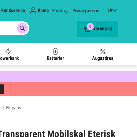
Företag
|
Privatperson
Kundservice
Konto
SV
0
Varukorg
owerbank
Batterier
Augustirea
%
isk Elegans
Transparent Mobilskal Eterisk