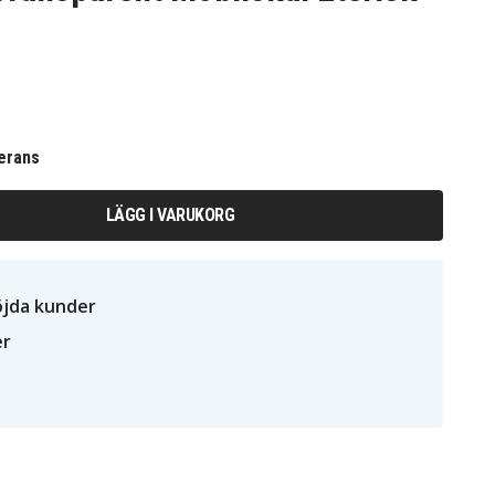
erans
LÄGG I VARUKORG
öjda kunder
er