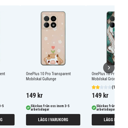
ent
OnePlus 10 Pro Transparent
OnePlus 10 Pro Transp
Mobilskal Gullunge
Mobilskal Grön / Guld
(1)
149 kr
149 kr
3-5
Skickas från oss inom 3-5
Skickas från oss ino
arbetsdagar
arbetsdagar
RG
LÄGG I VARUKORG
LÄGG I VARUK