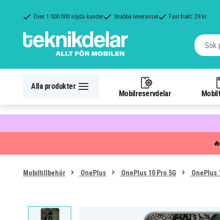
Över 1 000 000 nöjda kunder
Snabba leveranser
Fast frakt: 29 kr
Alla produkter
Mobilreservdelar
Mobilt

Mobiltillbehör
OnePlus
OnePlus 10 Pro 5G
OnePlus 1