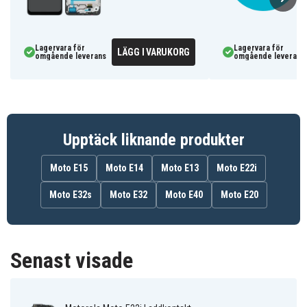
Lagervara för
Lagervara för
LÄGG I VARUKORG
omgående leverans
omgående leverans
Upptäck liknande produkter
Moto E15
Moto E14
Moto E13
Moto E22i
Moto E32s
Moto E32
Moto E40
Moto E20
Senast visade