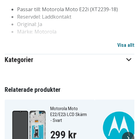
Passar till: Motorola Moto E22i (XT2239-18)
Reservdel: Laddkontakt
Original: Ja
Märke: Motorola
Visa allt
5P68C21593
Artnr
Kategorier
4051805809905
EAN / GTIN
Reservdelar
Produkttyp
Relaterade produkter
Motorola Moto
E22/E22i LCD Skärm
- Svart
299 kr