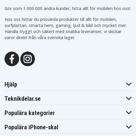
CCR-650
CCR-800
Blaupunkt
Blaupunkt
Gör som 1 000 000 andra kunder, hitta allt för mobilen hos oss!
Blaupunkt CCR-806
CCR-805
CCR-808
Blaupunkt
Blaupunkt
Hos oss hittar du prisvärda produkter till allt för mobilen,
Blaupunkt CCR-8110
CCR-810
CCR-815
surfplattan, smarta hem, gaming, ljud & bild och mycket mer.
Blaupunkt
Blaupunkt
Blaupunkt CCR-8200
Handla tryggt och säkert med snabba leveranser, vi skickar
CCR-820
CCR-830
varor direkt från våra svenska lager.
Blaupunkt
Blaupunkt
Blaupunkt CCR-840
CCR-835
CCR-850
Blaupunkt
Blaupunkt
Blaupunkt CCR-877
CCR-8500
CCR-880H
Blaupunkt
Blaupunkt
Blaupunkt CCR-900
CCR-890H
CCR-9004
Blaupunkt
Blaupunkt
Blaupunkt CCR550
CCR540
CCR570
Blaupunkt
Blaupunkt
Blaupunkt CCR650S
CCR650
CCR680
Hjälp
Blaupunkt
Blaupunkt
Blaupunkt CCR805
CCR800
CCR806
Teknikdelar.se
Blaupunkt
Blaupunkt
Blaupunkt
CCR808
CCR808HIFI
CCR810
Blaupunkt
Blaupunkt
Blaupunkt CCR815
Populära kategorier
CCR8110
CCR820
Blaupunkt
Blaupunkt
Blaupunkt CCR830
CCR8200
CCR830HIFI
Populära iPhone-skal
Blaupunkt
Blaupunkt
Blaupunkt
CCR835
CCR835HIFI
CCR840HIFI