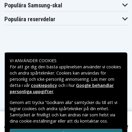
Blaupunkt
Blaupunkt
Blaupunkt CCR8500
Populära Samsung-skal
CCR850
CCR877
Blaupunkt
Blaupunkt
Blaupunkt CCR880H
CCR880
CCR890H
Populära reservdelar
Blaupunkt
Blaupunkt
Blaupunkt CR-4300
CCR9004
CR-4400
Blaupunkt
Blaupunkt
Blaupunkt CR-4700
CR-4500
CR-550
Blaupunkt
Blaupunkt
Blaupunkt CR-5500S
CR-5500
CR-6200
Blaupunkt
Blaupunkt
Blaupunkt CR-8100
Betalningsalternativ
CR-6200S
CR-8110
Blaupunkt
Blaupunkt
VI ANVÄNDER COOKIES
Blaupunkt CR-8210
CR-8200
CR-8250
För att ge dig den bästa upplevelsen använder vi cookies
Leveransalternativ
Blaupunkt
Blaupunkt
Blaupunkt CR-8350
och andra spårtekniker. Cookies kan användas för
CR-8300
CR-8400
personlig och icke-personlig annonsering. Läs mer om
Blaupunkt
Blaupunkt
Blaupunkt CR-8600
CR-8500
CR-8700
detta i vår
cookiepolicy
och i hur
Google behandlar
Blaupunkt
Blaupunkt
personliga uppgifter
.
Blaupunkt CR4400
CR4300
CR4500
Blaupunkt
Blaupunkt
Blaupunkt CR550
Genom att trycka ”Godkänn alla” samtycker du till att vi
CR4700
CR5500
lagrar cookies och andra spårtekniker på din enhet.
Blaupunkt
Blaupunkt
Blaupunkt CR6200
CR5500S
CR6200S
Samtycket är frivilligt och kan ändras när som helst via
Blaupunkt
Blaupunkt
Blaupunkt CR8010
dina cookie-inställningar eller att du kontaktar oss.
Copyright © 2026, Spares Nordic AB
CR8000
CR8080
199 kr
Loewe PROF180 6,0V 2100mAh
VARUMÄRKEN SOM NÄMNS PÅ SIDAN TILLHÖR RESPEKTIVE
Blaupunkt
Blaupunkt
Blaupunkt CR8110