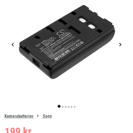
Item
1
item
item
item
item
item
item
of
0
Kamerabatterier
Sony
1
2
3
4
5
6
199 kr