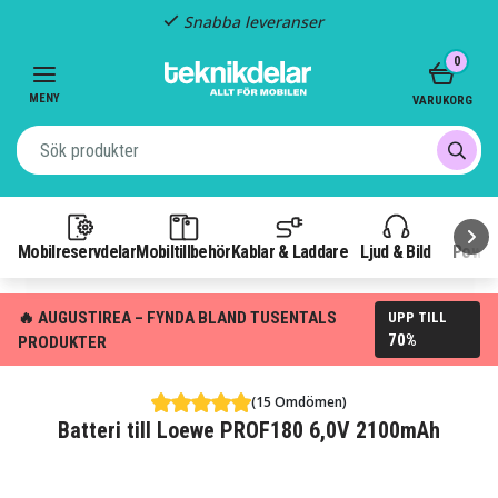
Snabba leveranser
Item
0
2
of
MENY
VARUKORG
3
Mobilreservdelar
Mobiltillbehör
Kablar & Laddare
Ljud & Bild
Power
🔥 AUGUSTIREA – FYNDA BLAND TUSENTALS
UPP TILL
70%
PRODUKTER
(15 Omdömen)
Batteri till Loewe PROF180 6,0V 2100mAh