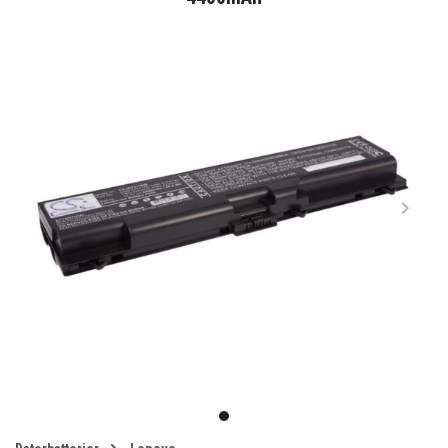
Item
1
item
of