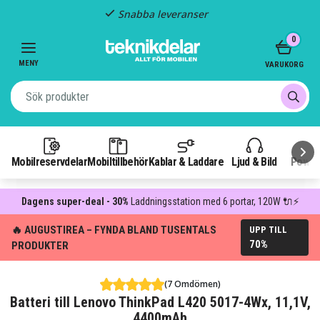
Snabba leveranser
Item
0
2
of
MENY
VARUKORG
3
Mobilreservdelar
Mobiltillbehör
Kablar & Laddare
Ljud & Bild
Power
Dagens super-deal - 30%
Laddningsstation med 6 portar, 120W 🔌⚡
🔥 AUGUSTIREA – FYNDA BLAND TUSENTALS
UPP TILL
70%
PRODUKTER
(7 Omdömen)
Batteri till Lenovo ThinkPad L420 5017-4Wx, 11,1V,
4400mAh