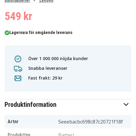
0
Datorbatterier
Lenovo
1
549 kr
Lagervara för omgående leverans
Över 1 000 000 nöjda kunder
Snabba leveranser
Fast frakt: 29 kr
Produktinformation
5eeebacbc698c87c20721f18f
Artnr
Batteri
Produkttyp