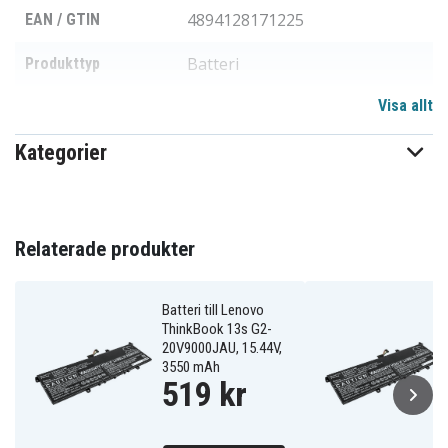
4894128171225
EAN / GTIN
Batteri
Produkttyp
Visa allt
15,44 V
Spänning
Kategorier
Li-Polymer
Batterityp
Lenovo
Passar varumärke
Ja
Överladdningsskydd
Relaterade produkter
242,20 x 91,80 x 6,60 mm
Mått
Batteri till Lenovo
3850 mAh
Kapacitet
ThinkBook 13s G2-
20V9000JAU, 15.44V,
3550 mAh
519 kr
Batteriet ersätter:
15B11C22842
5B10Z21201
5B10Z21209
L19C4PDB
L19M4PDB
L20C4PDB