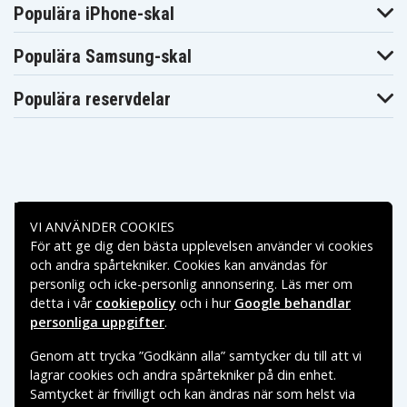
ThinkBook 14
ThinkBook 14
ThinkBook 14
Populära iPhone-skal
G3 ACL
G3 ACL
G3 ACL
21A200Q6UE
21A200QAED
21A2A03ETW
Lenovo
Lenovo
Lenovo
Populära Samsung-skal
ThinkBook 14
ThinkBook 14
ThinkBook 14
G3 ITL
G4 ABA
G4 IAP
Lenovo
Lenovo
Lenovo
Populära reservdelar
ThinkBook 14S
ThinkBook 14S
ThinkBook 14S
YOGA
YOGA
YOGA
20WE0000PS
20WE0001CK
20WE0001LT
Lenovo
Lenovo
Lenovo
ThinkBook 14S
ThinkBook 14S
ThinkBook 14S
YOGA
YOGA
YOGA
20WE0001SP
20WE0008GM
20WE0008PK
Lenovo
Lenovo
Lenovo
Betalningsalternativ
ThinkBook 14S
ThinkBook 14S
ThinkBook 14S
VI ANVÄNDER COOKIES
YOGA
YOGA
YOGA
20WE000BED
20WE000CDT
20WE001ARM
För att ge dig den bästa upplevelsen använder vi cookies
Leveransalternativ
Lenovo
Lenovo
Lenovo
och andra spårtekniker. Cookies kan användas för
ThinkBook 14S
ThinkBook 14S
ThinkBook 14S
YOGA
YOGA
YOGA
personlig och icke-personlig annonsering. Läs mer om
20WE001BDS
20WE001BMB
20WE001BUA
detta i vår
cookiepolicy
och i hur
Google behandlar
Lenovo
Lenovo
Lenovo
personliga uppgifter
.
ThinkBook 14S
ThinkBook 14S
ThinkBook 14S
YOGA
YOGA
YOGA
20WE001LCY
20WE001NMZ
20WE001PAD
Genom att trycka ”Godkänn alla” samtycker du till att vi
Lenovo
Lenovo
Lenovo
lagrar cookies och andra spårtekniker på din enhet.
ThinkBook 14S
ThinkBook 14S
ThinkBook 14S
YOGA
YOGA
YOGA
Samtycket är frivilligt och kan ändras när som helst via
20WE001PHV
20WE001PPS
20WE0021CK