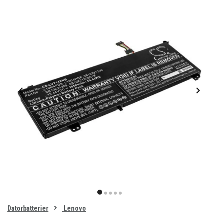
Item
1
item
item
item
item
item
of
0
Datorbatterier
Lenovo
1
2
3
4
5