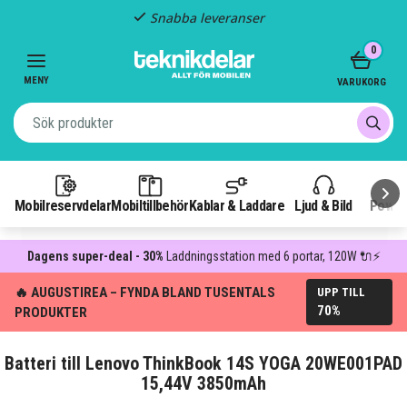
Snabba leveranser
Item
0
2
of
MENY
VARUKORG
3
Mobilreservdelar
Mobiltillbehör
Kablar & Laddare
Ljud & Bild
Power
Dagens super-deal - 30%
Laddningsstation med 6 portar, 120W 🔌⚡
🔥 AUGUSTIREA – FYNDA BLAND TUSENTALS
UPP TILL
70%
PRODUKTER
Batteri till Lenovo ThinkBook 14S YOGA 20WE001PAD
15,44V 3850mAh