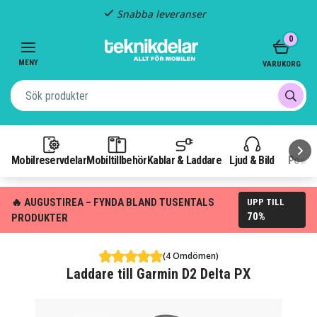
Snabba leveranser
Item
0
2
of
MENY
VARUKORG
3
Mobilreservdelar
Mobiltillbehör
Kablar & Laddare
Ljud & Bild
Power
🔥 AUGUSTIREA – FYNDA BLAND TUSENTALS
UPP TILL
70%
PRODUKTER
(4 Omdömen)
Laddare till Garmin D2 Delta PX