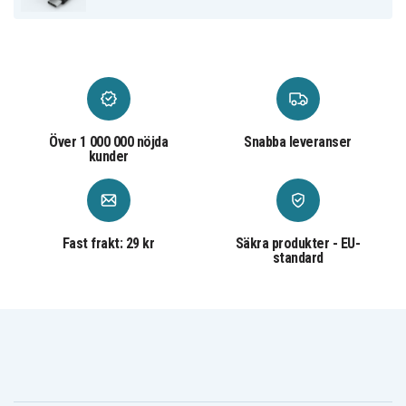
Garmin Epix Gen 2 & Pro
Garmin Enduro 2 & 3
Garmin Approach S40/S42/S60/S62/S70
Garmin Quatix 5 & 7 …och många fler!
90c4931fbc00d640c66205ed0
Artnr
Över 1 000 000 nöjda
Snabba leveranser
Smartwatch laddare
Produkttyp
kunder
SiGN
Märke
0.5 A
Ampere
Fast frakt: 29 kr
Säkra produkter - EU-
standard
Passar följande smartklockor:
Garmin
Garmin
Garmin
Approach G12
Approach S10
Approach S12
Garmin
Garmin
Garmin
Approach S20
Approach S20
Approach S40
CT10 Bundle
Garmin
Garmin
Garmin