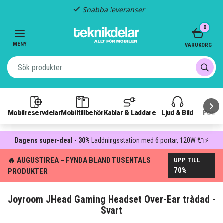
Snabba leveranser
Item
0
2
of
MENY
VARUKORG
3
Mobilreservdelar
Mobiltillbehör
Kablar & Laddare
Ljud & Bild
Power
Dagens super-deal - 30%
Laddningsstation med 6 portar, 120W 🔌⚡
🔥 AUGUSTIREA – FYNDA BLAND TUSENTALS
UPP TILL
70%
PRODUKTER
Joyroom JHead Gaming Headset Over-Ear trådad -
Svart