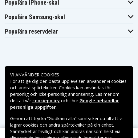
Populära iPhone-skal
Populära Samsung-skal
Populära reservdelar
Betalningsalternativ
VI ANVÄNDER COOKIES
För att ge dig den bästa upplevelsen använder vi cookies
Leveransalternativ
och andra spårtekniker. Cookies kan användas för
personlig och icke-personlig annonsering. Läs mer om
detta i vår
cookiepolicy
och i hur
Google behandlar
personliga uppgifter
.
Genom att trycka ”Godkänn alla” samtycker du till att vi
lagrar cookies och andra spårtekniker på din enhet.
Samtycket är frivilligt och kan ändras när som helst via
dina cookie-inställningar eller att du kontaktar oss.