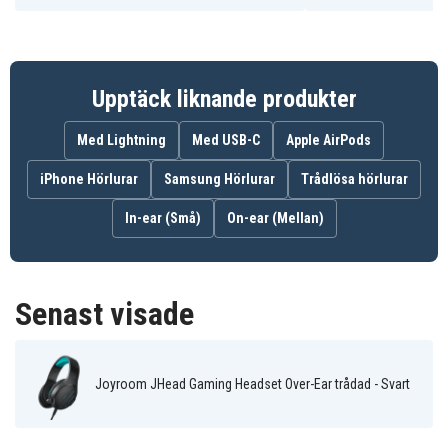
Färg: Svart
Högtalardiameter: Ø50 mm
Högtalarimpedans: 22±10%Ω
Frekvensåtergivning: 20Hz-20KHz
Upptäck liknande produkter
Kabellängd: 2m ± 10%
Adapterkabelns längd: 0,23 m ± 10 %
Med Lightning
Med USB-C
Apple AirPods
Headsetkabel: 3,5 mm-kontakt (TRRS 4-polig)
Adapterkabel: 1 hona till 2 hane 3,5 mm (TRS 3-
iPhone Hörlurar
Samsung Hörlurar
Trådlösa hörlurar
polig)
Ljuseffekt: isblått ljus
In-ear (Små)
On-ear (Mellan)
JR-HG2
Artnr
Senast visade
6956116790981
EAN / GTIN
Headset
Produkttyp
Joyroom JHead Gaming Headset Over-Ear trådad - Svart
Joyroom
Märke