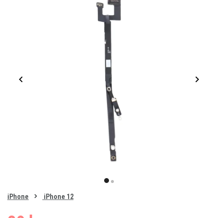
Item
1
item
item
of
0
iPhone
iPhone 12
1
2