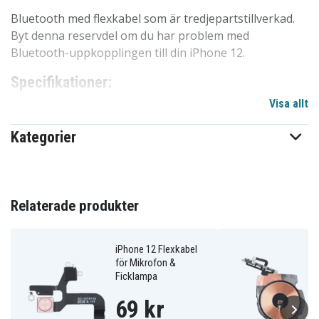
Bluetooth med flexkabel som är tredjepartstillverkad.
Byt denna reservdel om du har problem med
Bluetooth-uppkopplingen till din iPhone 12.
Specifikationer:
Visa allt
Passar til
l: iPhone 12
Reservdel
: Bluetooth flexkabel
Kategorier
Tredjepartstillverkad
: Ja
IP120050
Artnr
Relaterade produkter
Reservdelar
Produkttyp
iPhone 12 Flexkabel
för Mikrofon &
Ficklampa
69 kr