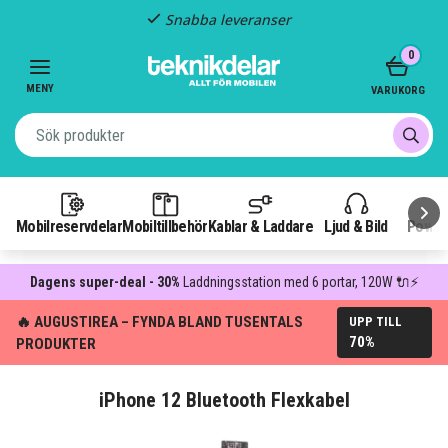
Snabba leveranser
Item
0
2
of
MENY
VARUKORG
3
Mobilreservdelar
Mobiltillbehör
Kablar & Laddare
Ljud & Bild
Power
Dagens super-deal - 30%
Laddningsstation med 6 portar, 120W 🔌⚡
🔥 AUGUSTIREA – FYNDA BLAND TUSENTALS
UPP TILL
70%
PRODUKTER
iPhone 12 Bluetooth Flexkabel