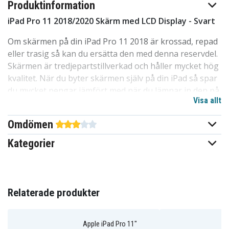
Produktinformation
iPad Pro 11 2018/2020 Skärm med LCD Display - Svart
Om skärmen på din iPad Pro 11 2018 är krossad, repad
eller trasig så kan du ersätta den med denna reservdel.
Skärmen är tredjepartstillverkad och håller mycket hög
kvalitet. När du byter skärmen själv på din iPad så spar
du mycket pengar jämfört med när du lämnar in den på
Visa allt
reparation. Känner du dig osäker på hur du skall gå
tillväga så finns det mängder av nyttiga guider online
Omdömen
som hjälper dig att lyckas.
Kategorier
Egenskaper
:
Passar till
: Apple Pad Pro 11 2018
(A1980/A2013/A1934/A1979), iPad Pro 11 2020
Relaterade produkter
(A2228/A2068/A2230)
Reservdel
: Skärm med LCD-display
Färg
: Svart
Apple iPad Pro 11"