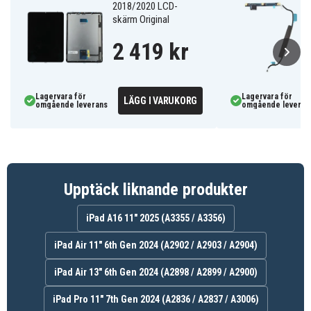
2018/2020 LCD-
5399
Artnr
skärm Original
2 419 kr
8721428062174
EAN / GTIN
Display
Produkttyp
Lagervara för
Lagervara för
LÄGG I VARUKORG
omgående leverans
omgående leveran
Upptäck liknande produkter
iPad A16 11" 2025 (A3355 / A3356)
iPad Air 11" 6th Gen 2024 (A2902 / A2903 / A2904)
iPad Air 13" 6th Gen 2024 (A2898 / A2899 / A2900)
iPad Pro 11" 7th Gen 2024 (A2836 / A2837 / A3006)