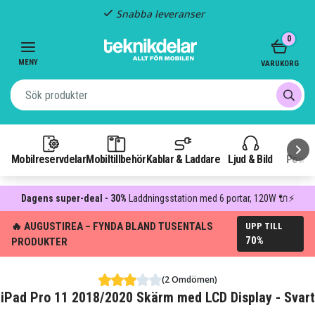
Snabba leveranser
Item
0
2
of
MENY
VARUKORG
3
Mobilreservdelar
Mobiltillbehör
Kablar & Laddare
Ljud & Bild
Power
Dagens super-deal - 30%
Laddningsstation med 6 portar, 120W 🔌⚡
🔥 AUGUSTIREA – FYNDA BLAND TUSENTALS
UPP TILL
70%
PRODUKTER
(2 Omdömen)
iPad Pro 11 2018/2020 Skärm med LCD Display - Svart