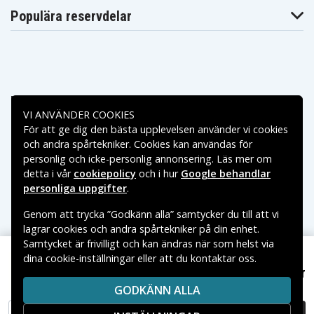
Populära reservdelar
Betalningsalternativ
VI ANVÄNDER COOKIES
För att ge dig den bästa upplevelsen använder vi cookies
Leveransalternativ
och andra spårtekniker. Cookies kan användas för
personlig och icke-personlig annonsering. Läs mer om
detta i vår
cookiepolicy
och i hur
Google behandlar
personliga uppgifter
.
Genom att trycka ”Godkänn alla” samtycker du till att vi
lagrar cookies och andra spårtekniker på din enhet.
Samtycket är frivilligt och kan ändras när som helst via
dina cookie-inställningar eller att du kontaktar oss.
Copyright © 2026, Spares Nordic AB
iPad Pro 11 2018/2020 Skärm med LCD Display -
1 369 kr
VARUMÄRKEN SOM NÄMNS PÅ SIDAN TILLHÖR RESPEKTIVE
Svart
GODKÄNN ALLA
VARUMÄRKES ÄGARE.