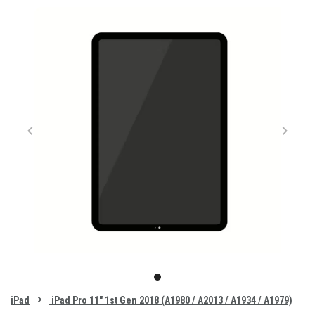
Item
1
item
of
0
iPad
iPad Pro 11" 1st Gen 2018 (A1980 / A2013 / A1934 / A1979)
1