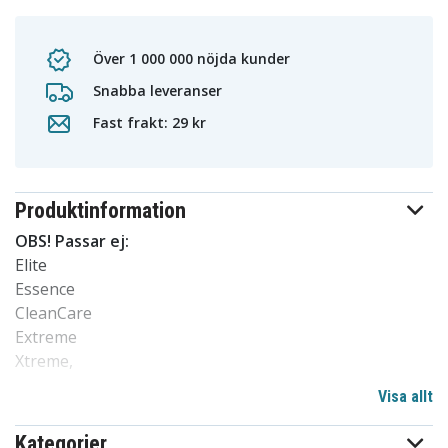
Över 1 000 000 nöjda kunder
Snabba leveranser
Fast frakt: 29 kr
Produktinformation
OBS! Passar ej:
Elite
Essence
CleanCare
Extreme
Xtreme,
PowerUp HX3100 series
Visa allt
HX3200 series
HX3400 series
Kategorier