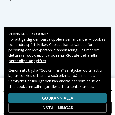
Betalningsalternativ
VI ANVÄNDER COOKIES
För att ge dig den bästa upplevelsen använder vi cookies
Leveransalternativ
och andra spårtekniker. Cookies kan användas för
personlig och icke-personlig annonsering. Läs mer om
detta i vår
cookiepolicy
och i hur
Google behandlar
personliga uppgifter
.
Genom att trycka ”Godkänn alla” samtycker du till att vi
lagrar cookies och andra spårtekniker på din enhet.
Samtycket är frivilligt och kan ändras när som helst via
dina cookie-inställningar eller att du kontaktar oss.
Copyright © 2026, Spares Nordic AB
119 kr
HX6800 series, 3.7, 800mAh
VARUMÄRKEN SOM NÄMNS PÅ SIDAN TILLHÖR RESPEKTIVE
GODKÄNN ALLA
VARUMÄRKES ÄGARE.
INSTÄLLNINGAR
LÄGG I VARUKORG