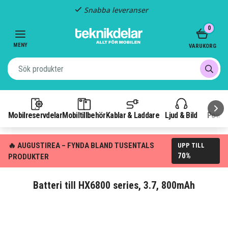
Snabba leveranser
Item
0
2
of
MENY
VARUKORG
3
Mobilreservdelar
Mobiltillbehör
Kablar & Laddare
Ljud & Bild
Power
🔥 AUGUSTIREA – FYNDA BLAND TUSENTALS
UPP TILL
70%
PRODUKTER
Batteri till HX6800 series, 3.7, 800mAh