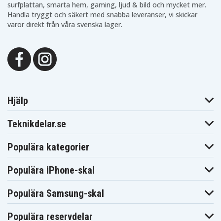
surfplattan, smarta hem, gaming, ljud & bild och mycket mer.
HX9352
HX9360
HX9370
Handla tryggt och säkert med snabba leveranser, vi skickar
HX9383
HX9390
HX939B
varor direkt från våra svenska lager.
HX939L
HX939P
HX939W
HX9600
HX9600 series
HX960K
HX962P
HX9900
HX9900 series
HX991B
HX991P
HX991R
HX991W
HX992W
HX993B
HX993L
HX993S
HealthyWhite
Series 300
ProtectiveClean
Smart 6000
models
Sonicare
Sonicare
Sonicare
Hjälp
Diamond Clean
DiamondClean
DiamondClean
HX9140
HX9310
HX9330
Sonicare
Sonicare
Sonicare
Teknikdelar.se
DiamondClean
DiamondClean
DiamondClean
HX9333
HX9340
HX9343
Sonicare
Sonicare
Sonicare
Populära kategorier
DiamondClean
DiamondClean
DiamondClean
HX9350
HX9352
HX9360
Sonicare
Sonicare
Sonicare
Populära iPhone-skal
DiamondClean
DiamondClean
DiamondClean
HX9370
HX9383
HX9390
Sonicare
Populära Samsung-skal
DiamondClean
Sonicare HX6310
HX939L
Populära reservdelar