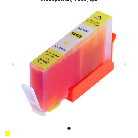
Item
1
item
of