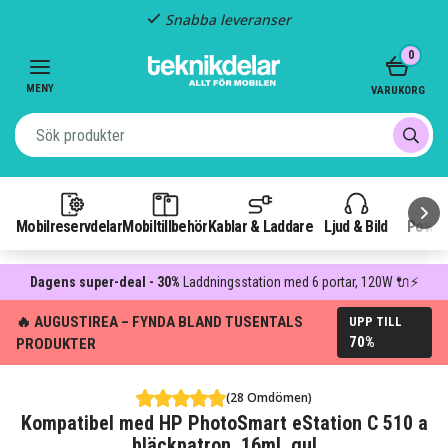
Snabba leveranser
Item
0
2
of
MENY
VARUKORG
3
Mobilreservdelar
Mobiltillbehör
Kablar & Laddare
Ljud & Bild
Power
Dagens super-deal - 30%
Laddningsstation med 6 portar, 120W 🔌⚡
🔥 AUGUSTIREA – FYNDA BLAND TUSENTALS
UPP TILL
70%
PRODUKTER
(28 Omdömen)
Kompatibel med HP PhotoSmart eStation C 510 a
bläckpatron, 16ml, gul