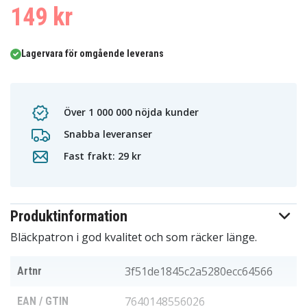
0
149 kr
1
Lagervara för omgående leverans
Över 1 000 000 nöjda kunder
Snabba leveranser
Fast frakt: 29 kr
Produktinformation
Bläckpatron i god kvalitet och som räcker länge.
3f51de1845c2a5280ecc64566
Artnr
7640148556026
EAN / GTIN