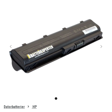
Item
1
item
of
0
Datorbatterier
HP
1