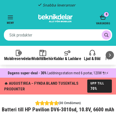
Snabba leveranser
Item
0
2
of
MENY
VARUKORG
3
Mobilreservdelar
Mobiltillbehör
Kablar & Laddare
Ljud & Bild
Power
Dagens super-deal - 30%
Laddningsstation med 6 portar, 120W 🔌⚡
🔥 AUGUSTIREA – FYNDA BLAND TUSENTALS
UPP TILL
70%
PRODUKTER
(30 Omdömen)
Batteri till HP Pavilion DV6-3010sd, 10.8V, 6600 mAh