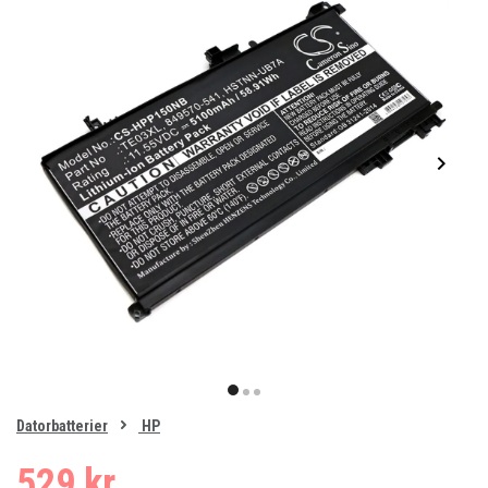
Item
1
item
item
item
of
0
Datorbatterier
HP
1
2
3
529 kr