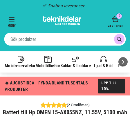
Snabba leveranser
Item
0
2
of
MENY
VARUKORG
3
Mobilreservdelar
Mobiltillbehör
Kablar & Laddare
Ljud & Bild
Power
🔥 AUGUSTIREA – FYNDA BLAND TUSENTALS
UPP TILL
70%
PRODUKTER
(2 Omdömen)
Batteri till Hp OMEN 15-AX055NZ, 11.55V, 5100 mAh