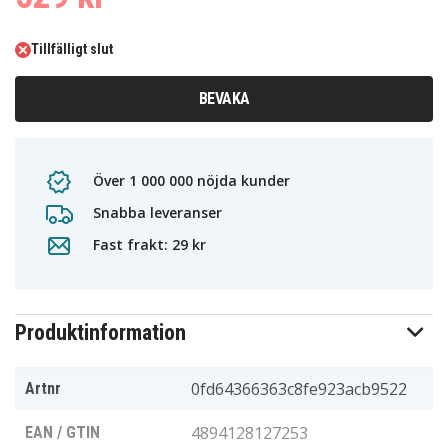
Tillfälligt slut
BEVAKA
Över 1 000 000 nöjda kunder
Snabba leveranser
Fast frakt: 29 kr
Produktinformation
0fd64366363c8fe923acb9522
Artnr
4894128127253
EAN / GTIN