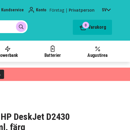
Företag
|
Privatperson
Kundservice
Konto
SV
0
Varukorg
owerbank
Batterier
Augustirea
%
 HP DeskJet D2430
l, färg