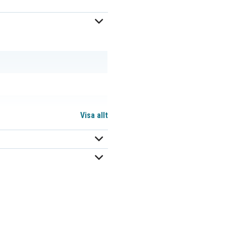
Visa allt
 minst lika mycket bläck
tron ger alltså