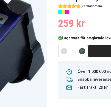
(27 Omdömen)
259 kr
Lagervara för omgående lev
Över 1 000 000 n
Snabba leverans
Fast frakt: 29 kr