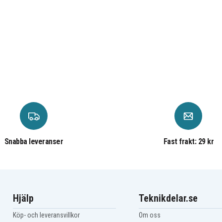
HP OfficeJet 4625
HP OfficeJet 4713
HP OfficeJet J 3608
HP OfficeJet J 3640
HP OfficeJet J 5520
HP PSC 1400 series
HP PSC 1403
HP PSC 1410
HP PSC 1410xi
Snabba leveranser
Fast frakt: 29 kr
Hjälp
Teknikdelar.se
Köp- och leveransvillkor
Om oss