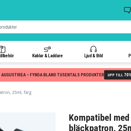
illbehör
Kablar & Laddare
Ljud & Bild
P
 AUGUSTIREA – FYNDA BLAND TUSENTALS PRODUKTER
70
UPP TILL
tron, 25ml, färg
Kompatibel med
bläckpatron, 25m