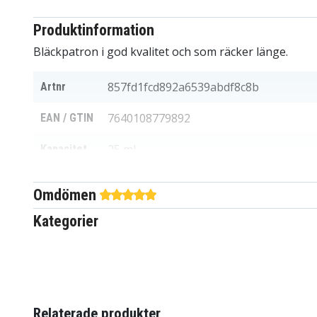
Produktinformation
Bläckpatron i god kvalitet och som räcker länge.
857fd1fcd892a6539abdf8c8b
Artnr
7640108779892
EAN / GTIN
25 ml
Kapacitet
Bläckpatroner
Produkttyp
Omdömen
Passar
Kategorier
Peach
varumärke
Flerfärgad
Färg
Tom originalpatron som återfyllts, Ofta
som i originalprodukten, Denna miljöpa
Info!
Relaterade produkter