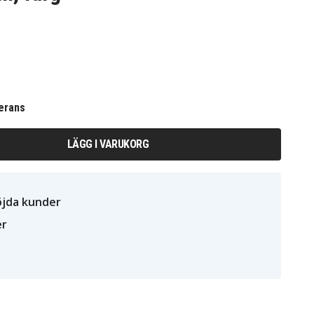
erans
LÄGG I VARUKORG
öjda kunder
er