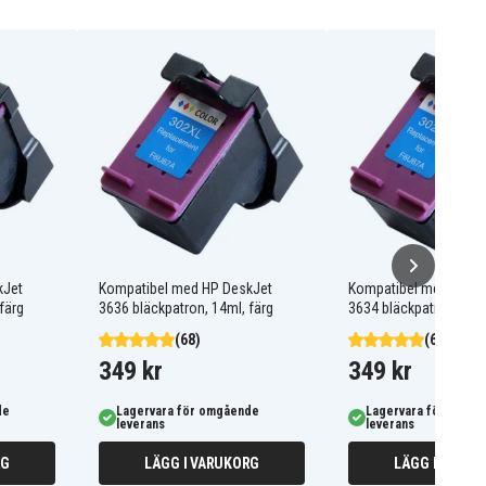
kJet
Kompatibel med HP DeskJet
Kompatibel med HP D
färg
3636 bläckpatron, 14ml, färg
3634 bläckpatron, 14ml
(68)
(68)
349 kr
349 kr
de
Lagervara för omgående
Lagervara för omgå
leverans
leverans
RG
LÄGG I VARUKORG
LÄGG I VARUK