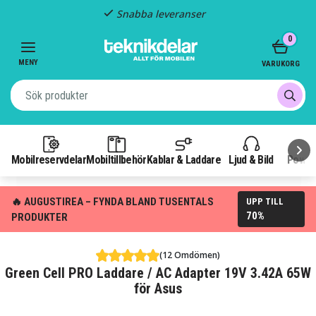
Snabba leveranser
Item
0
2
of
MENY
VARUKORG
3
Mobilreservdelar
Mobiltillbehör
Kablar & Laddare
Ljud & Bild
Power
🔥 AUGUSTIREA – FYNDA BLAND TUSENTALS
UPP TILL
70%
PRODUKTER
(12 Omdömen)
Green Cell PRO Laddare / AC Adapter 19V 3.42A 65W
för Asus