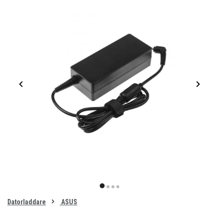
Item
1
item
item
item
item
of
0
Datorladdare
ASUS
1
2
3
4