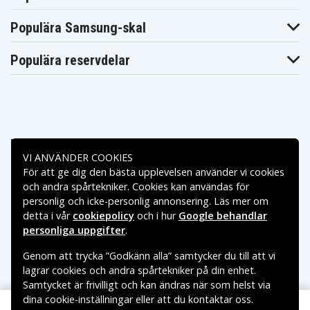
Asus ZenBook UX42V, Asus ZenBook UX42VS, Asus
ZenBook UX52, Asus ZenBook UX52A, Asus ZenBook
Populära Samsung-skal
UX52V, Asus ZenBook UX52VS, Asus ZenBook UX301,
Asus ZenBook UX301L, Asus ZenBook UX301LA, Asus
Populära reservdelar
ZenBook UX302, Asus ZenBook UX302L, Asus ZenBook
UX302LA, Asus ZenBook UX305, Asus ZenBook
UX305C, Asus ZenBook UX305CA, Asus ZenBook
UX305F, Asus ZenBook UX305FA, Asus ZenBook UX306,
Asus ZenBook UX306U, Asus ZenBook UX306UA, Asus
Betalningsalternativ
ZenBook UX360, Asus ZenBook UX360C, Asus ZenBook
VI ANVÄNDER COOKIES
UX360CA, Asus ZenBook UX360U, Asus ZenBook
För att ge dig den bästa upplevelsen använder vi cookies
Leveransalternativ
UX360UA, Asus ZenBook UX560, Asus ZenBook
och andra spårtekniker. Cookies kan användas för
personlig och icke-personlig annonsering. Läs mer om
UX560U, Asus ZenBook UX560UA, Asus ZenBook
detta i vår
cookiepolicy
och i hur
Google behandlar
UX560UQ, Asus ZenBook UX560UX, Asus A541, Asus
personliga uppgifter
.
D540, Asus D541, Asus F302, Asus K540, Asus Q324,
Asus Q504, Asus Q551, Asus R553, Asus X302, Asus
Genom att trycka ”Godkänn alla” samtycker du till att vi
X541, Asus ZenBook UX390, Asus ZenBook UX390U,
lagrar cookies och andra spårtekniker på din enhet.
Samtycket är frivilligt och kan ändras när som helst via
Asus ZenBook UX390UA, Asus A540
dina cookie-inställningar eller att du kontaktar oss.
Copyright © 2026, Spares Nordic AB